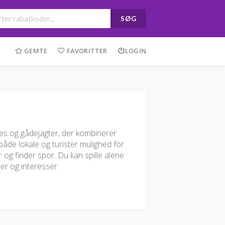
SØG
GEMTE
FAVORITTER
LOGIN
s og gådejagter, der kombinerer
både lokale og turister mulighed for
 og finder spor. Du kan spille alene
per og interesser.