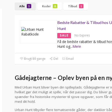
Alle
Koder
Tilbud
1
0
1
Bedste Rabatter & Tilbud hos 
Hunt
SALE
No Expires
Få de bedste rabatter & tilbud ho
Hunt og
...
Mere
Brugt 89 gange
Del
Email
Gådejagterne – Oplev byen på en n
Med Urban Hunt bliver byen din spilleplads. Gådejagterne er i
hvilket gør det muligt at spille, når det passer dig. Du blive
spænder fra historiske mysterier til sjove opgaver, som får d
med dit hold.
Urban Hunt tilbyder flere tematiserede gåder, der dækker b