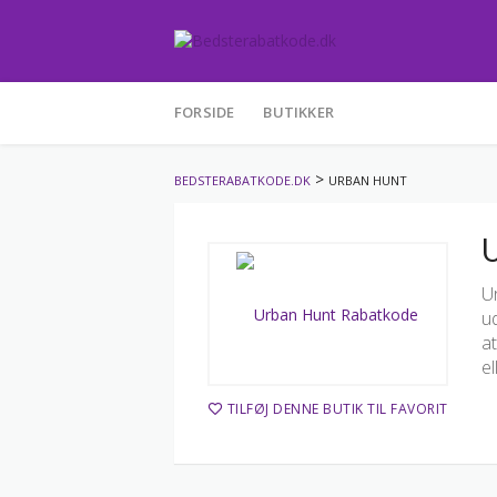
Skip
to
FORSIDE
BUTIKKER
content
>
BEDSTERABATKODE.DK
URBAN HUNT
U
U
ud
at
el
TILFØJ DENNE BUTIK TIL FAVORIT