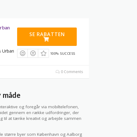
Urban
SE RABATTEN
s Urban
100% SUCCESS
0 Comments
y måde
nteraktive og foregår via mobiltelefonen,
r guidet gennem en række udfordringer, der
ig til at tænke kreativt og arbejde sammen
åde større byer som København og Aalborg