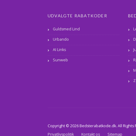
UDVALGTE RABATKODER
BE
Guldsmed Lind
L
Urbando
D
AI Links
J
Sunweb
R
M
Z
Copyright © 2026 Bedsterabatkode.dk. All Rights
Privatlivspolitik
Kontakt os
Sitemap