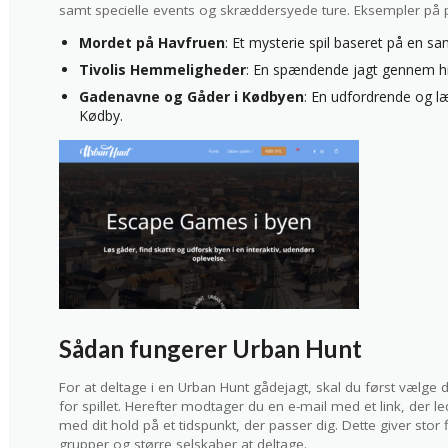
samt specielle events og skræddersyede ture. Eksempler på p
Mordet på Havfruen
: Et mysterie spil baseret på en s
Tivolis Hemmeligheder
: En spændende jagt gennem his
Gadenavne og Gåder i Kødbyen
: En udfordrende og l
Kødby.
Sådan fungerer Urban Hunt
For at deltage i en Urban Hunt gådejagt, skal du først vælge
for spillet. Herefter modtager du en e-mail med et link, der lede
med dit hold på et tidspunkt, der passer dig. Dette giver stor 
grupper og større selskaber at deltage.