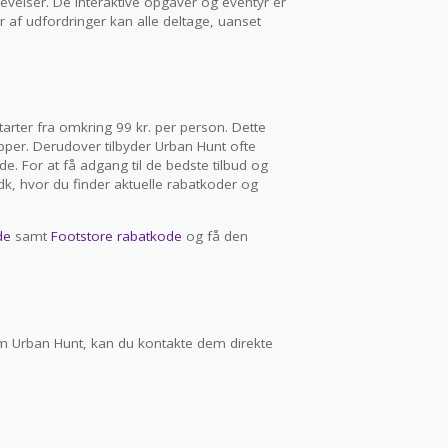
evelser. De interaktive opgaver og eventyr er
r af udfordringer kan alle deltage, uanset
tarter fra omkring 99 kr. per person. Dette
upper. Derudover tilbyder Urban Hunt ofte
e. For at få adgang til de bedste tilbud og
dk, hvor du finder aktuelle rabatkoder og
de
samt
Footstore rabatkode
og få den
m Urban Hunt, kan du kontakte dem direkte