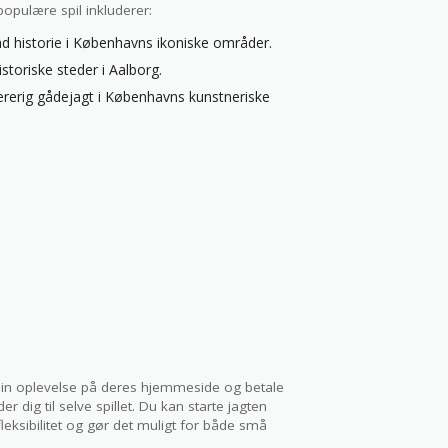
opulære spil inkluderer:
and historie i Københavns ikoniske områder.
toriske steder i Aalborg.
ærerig gådejagt i Københavns kunstneriske
 din oplevelse på deres hjemmeside og betale
r dig til selve spillet. Du kan starte jagten
fleksibilitet og gør det muligt for både små