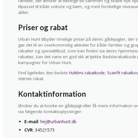
familier, der ønsker at tilbringe tid sammen og skabe nye opl
tilpasset til både voksne og børn, og med forskellige niveaue
alder.
Priser og rabat
Urban Hunt tilbyder rimelige priser på deres gådejagter, der s
gør det til en overkommelig aktivitet for både familier og gr
rabatter og specialtilbud, som kan findes via deres hjemmesid
rabatter, kan det være en god idé at tjekke Bedsterabatkode.
kampagner for Urban Hunt.
Find ligeledes den bedste
Hulténs rabatkode
,
Scanfit rabatko
største rabat.
Kontaktinformation
Ønsker du at booke en gådejagt eller få mere information o
via følgende kontaktoplysninger:
E-mail
:
hej@urbanhunt.dk
CVR
: 34521573