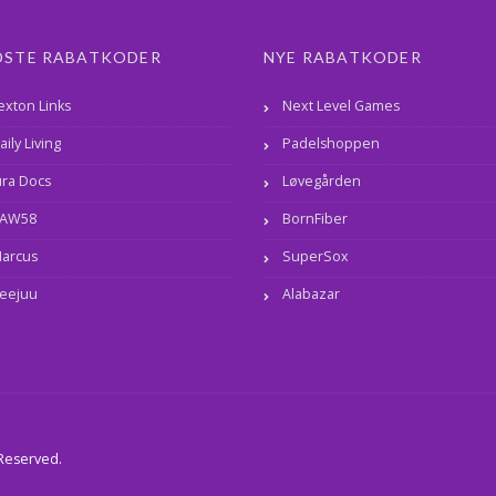
DSTE RABATKODER
NYE RABATKODER
exton Links
Next Level Games
aily Living
Padelshoppen
ura Docs
Løvegården
AW58
BornFiber
arcus
SuperSox
eejuu
Alabazar
 Reserved.