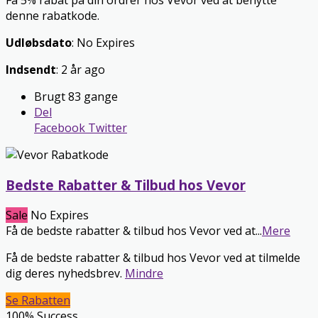
Få 5% rabat på din ordrer hos Vevor ved at benytte
denne rabatkode.
Udløbsdato
: No Expires
Indsendt
: 2 år ago
Brugt 83 gange
Del
Facebook
Twitter
Bedste Rabatter & Tilbud hos Vevor
Sale
No Expires
Få de bedste rabatter & tilbud hos Vevor ved at
...
Mere
Få de bedste rabatter & tilbud hos Vevor ved at tilmelde
dig deres nyhedsbrev.
Mindre
Se Rabatten
100% Success