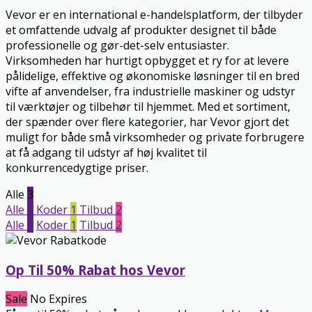
Vevor er en international e-handelsplatform, der tilbyder
et omfattende udvalg af produkter designet til både
professionelle og gør-det-selv entusiaster.
Virksomheden har hurtigt opbygget et ry for at levere
pålidelige, effektive og økonomiske løsninger til en bred
vifte af anvendelser, fra industrielle maskiner og udstyr
til værktøjer og tilbehør til hjemmet. Med et sortiment,
der spænder over flere kategorier, har Vevor gjort det
muligt for både små virksomheder og private forbrugere
at få adgang til udstyr af høj kvalitet til
konkurrencedygtige priser.
Alle
3
Alle
3
Koder
1
Tilbud
2
Alle
3
Koder
1
Tilbud
2
Op Til 50% Rabat hos Vevor
Sale
No Expires