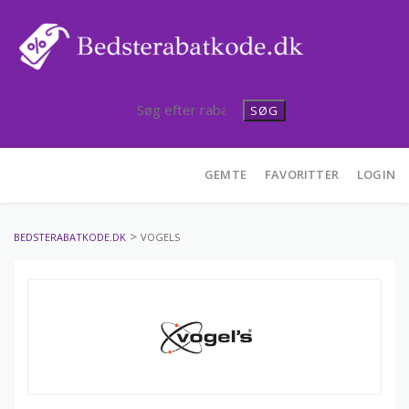
SØG
Skip
GEMTE
FAVORITTER
LOGIN
to
content
>
BEDSTERABATKODE.DK
VOGELS