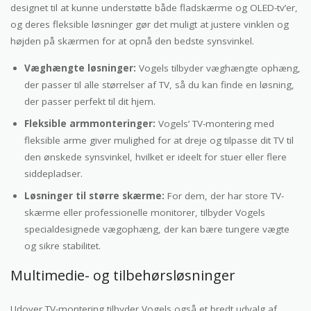
designet til at kunne understøtte både fladskærme og OLED-tv’er,
og deres fleksible løsninger gør det muligt at justere vinklen og
højden på skærmen for at opnå den bedste synsvinkel.
Væghængte løsninger:
Vogels tilbyder væghængte ophæng,
der passer til alle størrelser af TV, så du kan finde en løsning,
der passer perfekt til dit hjem.
Fleksible armmonteringer:
Vogels’ TV-montering med
fleksible arme giver mulighed for at dreje og tilpasse dit TV til
den ønskede synsvinkel, hvilket er ideelt for stuer eller flere
siddepladser.
Løsninger til større skærme:
For dem, der har store TV-
skærme eller professionelle monitorer, tilbyder Vogels
specialdesignede vægophæng, der kan bære tungere vægte
og sikre stabilitet.
Multimedie- og tilbehørsløsninger
Udover TV-montering tilbyder Vogels også et bredt udvalg af