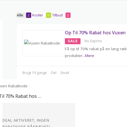
Alle
Koder
Tilbud
2
0
2
Op Til 70% Rabat hos Vuxen
SALE
No Expires
Få op til 70% rabat på en lang ræ
produkter
...
Mere
Brugt 19 gange
Del
Email
Op Til 70% Rabat hos Vuxen
DEAL AKTIVERET, INGEN
RABATKODE PÅKRÆVET!