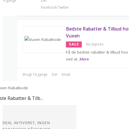
t 19 gange
Del
Facebook
Twitter
Bedste Rabatter & Tilbud ho
Vuxen
SALE
No Expires
Få de bedste rabatter & tilbud ho
ved at
...
Mere
Brugt 16 gange
Del
Email
Bedste Rabatter & Tilbud hos Vuxen
DEAL AKTIVERET, INGEN