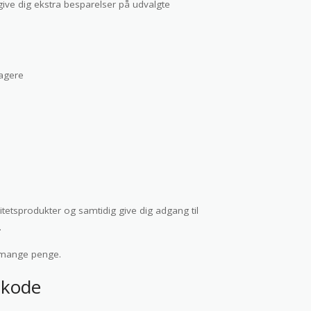
ve dig ekstra besparelser på udvalgte
agere
etsprodukter og samtidig give dig adgang til
.
 mange penge.
tkode