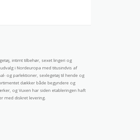
øj, intimt tilbehør, sexet lingeri og
udvalg i Nordeuropa med titusindvis af
l- og parlektioner, sexlegetøj til hende og
v. Sortimentet dækker både begyndere og
ker, og Vuxen har siden etableringen haft
er med diskret levering.