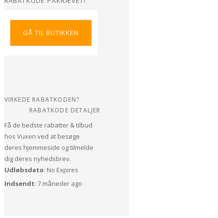
RABATKODE PÅKRÆVET!
GÅ TIL BUTIKKEN
VIRKEDE RABATKODEN?
RABATKODE DETALJER
Få de bedste rabatter & tilbud
hos Vuxen ved at besøge
deres hjemmeside og tilmelde
dig deres nyhedsbrev.
Udløbsdato
: No Expires
Indsendt
: 7 måneder ago