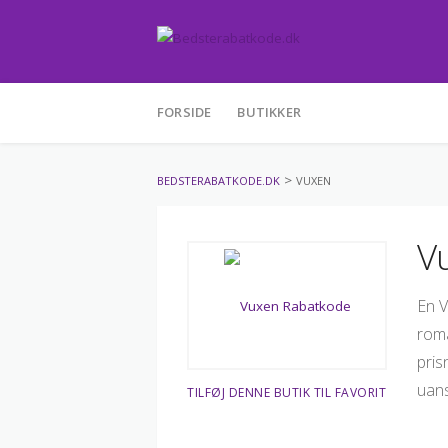
Skip
FORSIDE
BUTIKKER
to
content
>
BEDSTERABATKODE.DK
VUXEN
V
En V
roma
pris
uans
TILFØJ DENNE BUTIK TIL FAVORIT