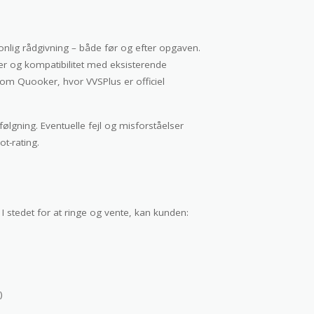
onlig rådgivning – både før og efter opgaven.
ner og kompatibilitet med eksisterende
som Quooker, hvor VVSPlus er officiel
gning. Eventuelle fejl og misforståelser
ot-rating.
I stedet for at ringe og vente, kan kunden:
)