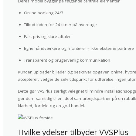
Deres model bygger på følgende centrale elementer:
Online booking 24/7
Tilbud inden for 24 timer på hverdage
Fast pris og klare aftaler
Egne håndværkere og montører – ikke eksterne partnere
Transparent og brugervenlig kommunikation
Kunden uploader billeder og beskriver opgaven online, hvore
accepterer, vælger de selv tidspunkt for udførelse. Ingen ufo
Dette gør VVSPlus særligt velegnet til mindre installationsopg
gør dem samtidig til en ideel samarbejdspartner på en rabat
klarhed, fordele og en god handel.
Hvilke ydelser tilbyder VVSPlus