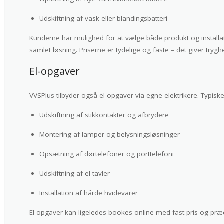
Udskiftning af vask eller blandingsbatteri
Kunderne har mulighed for at vælge både produkt og installat
samlet løsning. Priserne er tydelige og faste – det giver trygh
El-opgaver
VVSPlus tilbyder også el-opgaver via egne elektrikere. Typisk
Udskiftning af stikkontakter og afbrydere
Montering af lamper og belysningsløsninger
Opsætning af dørtelefoner og porttelefoni
Udskiftning af el-tavler
Installation af hårde hvidevarer
El-opgaver kan ligeledes bookes online med fast pris og præci