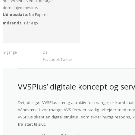
hos VVSPlus ved at besøge
deres hjemmeside.
Udløbsdato
: No Expires
Indsendt
: 1 år ago
t 49 gange
Del
Facebook
Twitter
VVSPlus’ digitale koncept og serv
Det, der gør VVSPlus særlig attraktiv for mange, er kombinat
håndværk. Hvor mange VVS-firmaer stadig arbejder med manue
VVSPlus skabt en digital struktur, som sikrer hurtig respons, 
fra start til slut.