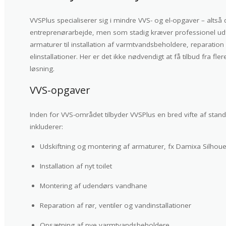
VVSPlus specialiserer sig i mindre VVS- og el-opgaver – alts
entreprenørarbejde, men som stadig kræver professionel udfør
armaturer til installation af varmtvandsbeholdere, reparation
elinstallationer. Her er det ikke nødvendigt at få tilbud fra fl
løsning.
VVS-opgaver
Inden for VVS-området tilbyder VVSPlus en bred vifte af stan
inkluderer:
Udskiftning og montering af armaturer, fx Damixa Silhou
Installation af nyt toilet
Montering af udendørs vandhane
Reparation af rør, ventiler og vandinstallationer
Opsætning af nye varmtvandsbeholdere