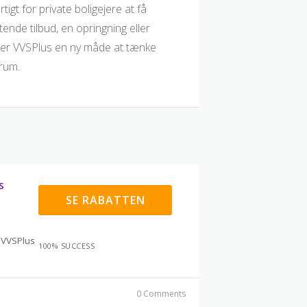
igt for private boligejere at få
tende tilbud, en opringning eller
der VVSPlus en ny måde at tænke
trum.
s
SE RABATTEN
 VVSPlus
100% SUCCESS
0 Comments