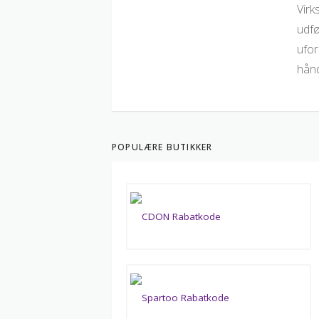
Virk
udfø
ufor
hånd
POPULÆRE BUTIKKER