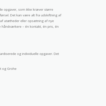
å de opgaver, som ikke kræver større
sel. Det kan være alt fra udskiftning af
 af utætheder eller opsætning af nye
ere håndværkere – én kontakt, én pris, én
dardiserede og individuelle opgaver. Det
et og Grohe