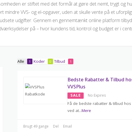
somheden er stiftet med det formål at gøre det nemt, trygt og hurt
rt mindre VVS- og el-opgaver, uden at skulle vente på et uforplig
udsete udgifter. Gennem en gennemtænkt online platform tilby
værksydelser på – hvor kundens tid, kontrol og budget er i cen
Alle
Koder
Tilbud
1
0
1
Bedste Rabatter & Tilbud ho
VVSPlus
SALE
No Expires
Få de bedste rabatter & tilbud hos
ved at
...
Mere
Brugt 49 gange
Del
Email