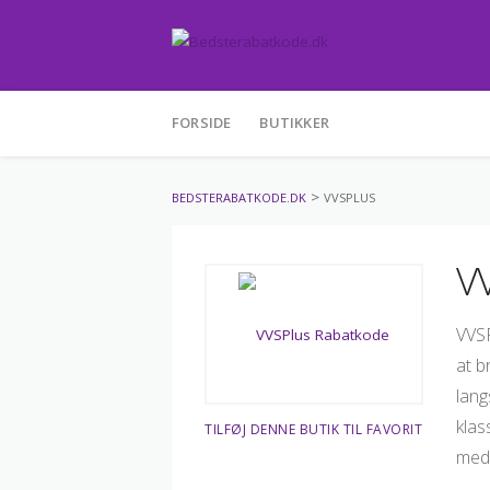
Skip
FORSIDE
BUTIKKER
to
content
>
BEDSTERABATKODE.DK
VVSPLUS
V
VVSP
at b
lang
klas
TILFØJ DENNE BUTIK TIL FAVORIT
med 