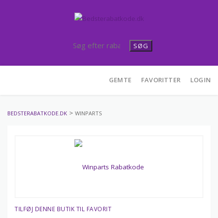
SØG
Skip
GEMTE
FAVORITTER
LOGIN
to
content
>
BEDSTERABATKODE.DK
WINPARTS
TILFØJ DENNE BUTIK TIL FAVORIT