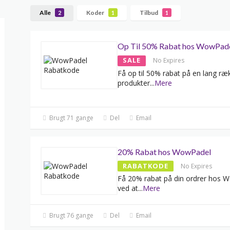
Alle
Koder
Tilbud
2
1
1
Op Til 50% Rabat hos WowPad
SALE
No Expires
Få op til 50% rabat på en lang ræ
produkter
...
Mere
Brugt 71 gange
Del
Email
20% Rabat hos WowPadel
RABATKODE
No Expires
Få 20% rabat på din ordrer hos 
ved at
...
Mere
Brugt 76 gange
Del
Email