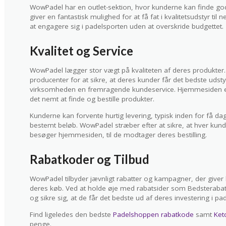
WowPadel har en outlet-sektion, hvor kunderne kan finde gode 
giver en fantastisk mulighed for at få fat i kvalitetsudstyr til n
at engagere sig i padelsporten uden at overskride budgettet.
Kvalitet og Service
WowPadel lægger stor vægt på kvaliteten af deres produkt
producenter for at sikre, at deres kunder får det bedste udstyr
virksomheden en fremragende kundeservice. Hjemmesiden er de
det nemt at finde og bestille produkter.
Kunderne kan forvente hurtig levering, typisk inden for få dag
bestemt beløb. WowPadel stræber efter at sikre, at hver kunde 
besøger hjemmesiden, til de modtager deres bestilling.
Rabatkoder og Tilbud
WowPadel tilbyder jævnligt rabatter og kampagner, der give
deres køb. Ved at holde øje med rabatsider som Bedsterabat
og sikre sig, at de får det bedste ud af deres investering i pa
Find ligeledes den bedste
Padelshoppen rabatkode
samt
Ket
penge.