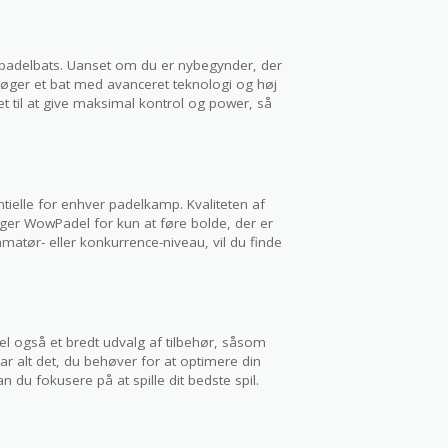
 padelbats. Uanset om du er nybegynder, der
r søger et bat med avanceret teknologi og høj
t til at give maksimal kontrol og power, så
tielle for enhver padelkamp. Kvaliteten af
sørger WowPadel for kun at føre bolde, der er
matør- eller konkurrence-niveau, vil du finde
l også et bredt udvalg af tilbehør, såsom
har alt det, du behøver for at optimere din
du fokusere på at spille dit bedste spil.