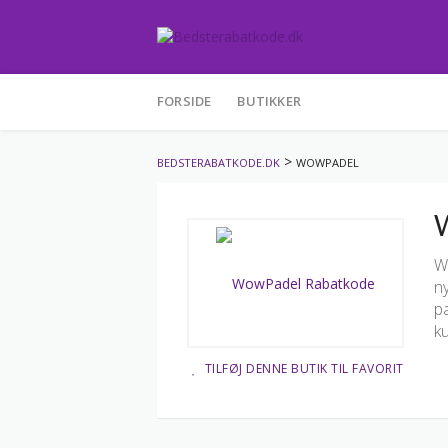
Skip
to
FORSIDE
BUTIKKER
content
>
BEDSTERABATKODE.DK
WOWPADEL
W
Wo
n
pa
k
TILFØJ DENNE BUTIK TIL FAVORIT