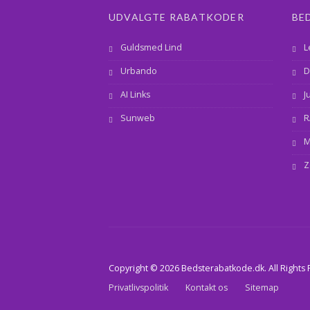
UDVALGTE RABATKODER
BE
Guldsmed Lind
L
Urbando
D
AI Links
J
Sunweb
R
M
Z
Copyright © 2026 Bedsterabatkode.dk. All Rights
Privatlivspolitik
Kontakt os
Sitemap