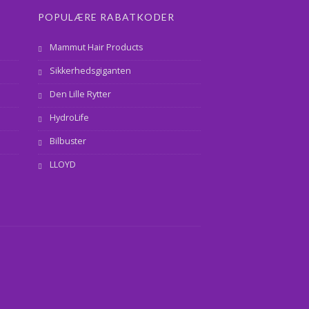
POPULÆRE RABATKODER
Mammut Hair Products
Sikkerhedsgiganten
Den Lille Rytter
HydroLife
Bilbuster
LLOYD