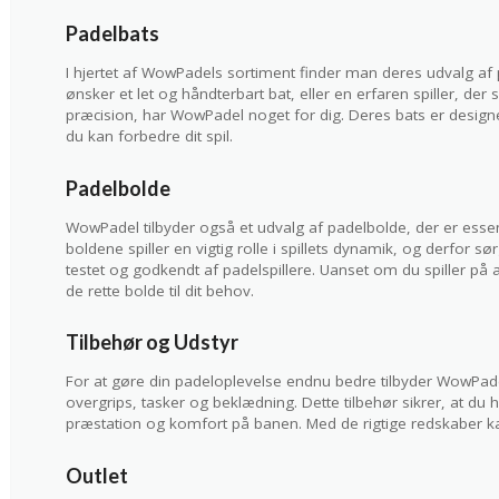
Padelbats
I hjertet af WowPadels sortiment finder man deres udvalg af
ønsker et let og håndterbart bat, eller en erfaren spiller, de
præcision, har WowPadel noget for dig. Deres bats er designe
du kan forbedre dit spil.
Padelbolde
WowPadel tilbyder også et udvalg af padelbolde, der er essen
boldene spiller en vigtig rolle i spillets dynamik, og derfor 
testet og godkendt af padelspillere. Uanset om du spiller på a
de rette bolde til dit behov.
Tilbehør og Udstyr
For at gøre din padeloplevelse endnu bedre tilbyder WowPade
overgrips, tasker og beklædning. Dette tilbehør sikrer, at du 
præstation og komfort på banen. Med de rigtige redskaber kan 
Outlet