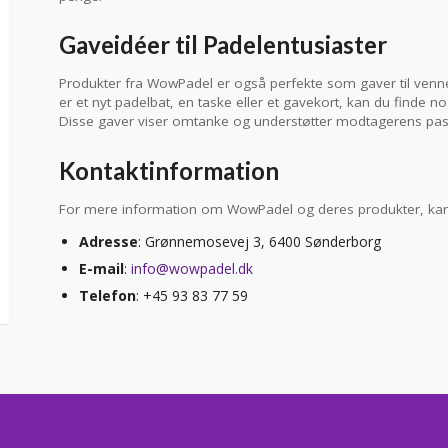
Gaveidéer til Padelentusiaster
Produkter fra WowPadel er også perfekte som gaver til venne
er et nyt padelbat, en taske eller et gavekort, kan du finde n
Disse gaver viser omtanke og understøtter modtagerens pass
Kontaktinformation
For mere information om WowPadel og deres produkter, kan
Adresse
: Grønnemosevej 3, 6400 Sønderborg
E-mail
:
info@wowpadel.dk
Telefon
: +45 93 83 77 59