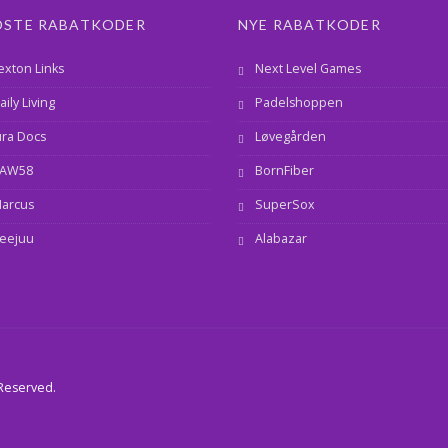
DSTE RABATKODER
NYE RABATKODER
exton Links
Next Level Games
aily Living
Padelshoppen
ura Docs
Løvegården
AW58
BornFiber
arcus
SuperSox
eejuu
Alabazar
 Reserved.