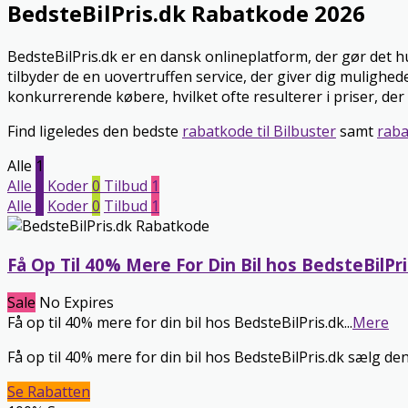
BedsteBilPris.dk Rabatkode 2026
BedsteBilPris.dk er en dansk onlineplatform, der gør det h
tilbyder de en uovertruffen service, der giver dig mulighede
konkurrerende købere, hvilket ofte resulterer i priser, de
Find ligeledes den bedste
rabatkode til Bilbuster
samt
raba
Alle
1
Alle
1
Koder
0
Tilbud
1
Alle
1
Koder
0
Tilbud
1
Få Op Til 40% Mere For Din Bil hos BedsteBilPri
Sale
No Expires
Få op til 40% mere for din bil hos BedsteBilPris.dk
...
Mere
Få op til 40% mere for din bil hos BedsteBilPris.dk sælg de
Se Rabatten