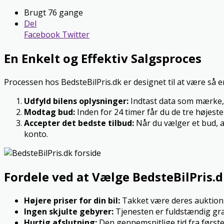
Brugt 76 gange
Del
Facebook
Twitter
En Enkelt og Effektiv Salgsproces
Processen hos BedsteBilPris.dk er designet til at være så e
Udfyld bilens oplysninger:
Indtast data som mærke, 
Modtag bud:
Inden for 24 timer får du de tre højeste 
Accepter det bedste tilbud:
Når du vælger et bud, af
konto.
Fordele ved at Vælge BedsteBilPris.
Højere priser for din bil:
Takket være deres auktionb
Ingen skjulte gebyrer:
Tjenesten er fuldstændig grati
Hurtig afslutning:
Den gennemsnitlige tid fra første 