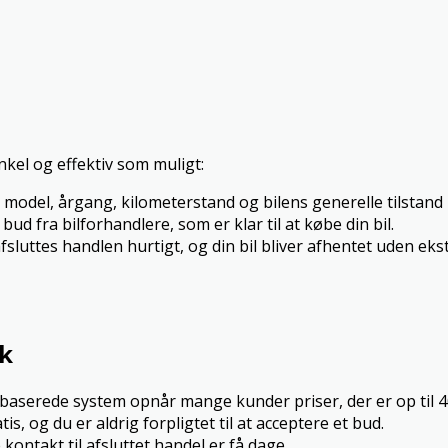
nkel og effektiv som muligt:
model, årgang, kilometerstand og bilens generelle tilstand
bud fra bilforhandlere, som er klar til at købe din bil.
sluttes handlen hurtigt, og din bil bliver afhentet uden eks
dk
aserede system opnår mange kunder priser, der er op til 4
s, og du er aldrig forpligtet til at acceptere et bud.
kontakt til afsluttet handel er få dage.