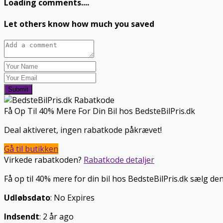
Loading comments....
Let others know how much you saved
Submit
Få Op Til 40% Mere For Din Bil hos BedsteBilPris.dk
Deal aktiveret, ingen rabatkode påkrævet!
Gå til butikken
Virkede rabatkoden?
Rabatkode detaljer
Få op til 40% mere for din bil hos BedsteBilPris.dk sælg den
Udløbsdato
: No Expires
Indsendt
: 2 år ago