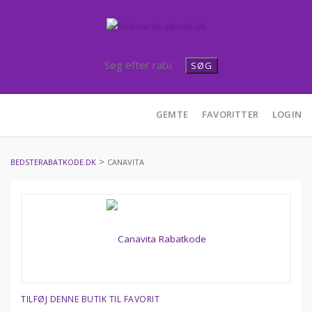
SØG
Skip
GEMTE
FAVORITTER
LOGIN
to
content
>
BEDSTERABATKODE.DK
CANAVITA
TILFØJ DENNE BUTIK TIL FAVORIT