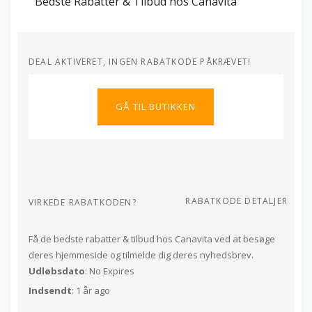
Bedste Rabatter & Tilbud hos Canavita
DEAL AKTIVERET, INGEN RABATKODE PÅKRÆVET!
GÅ TIL BUTIKKEN
RABATKODE DETALJER
VIRKEDE RABATKODEN?
Få de bedste rabatter & tilbud hos Canavita ved at besøge
deres hjemmeside og tilmelde dig deres nyhedsbrev.
Udløbsdato
: No Expires
Indsendt
: 1 år ago