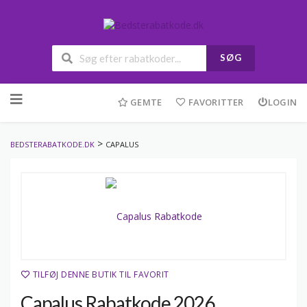
SØG
Skip
to
GEMTE
FAVORITTER
LOGIN
content
>
BEDSTERABATKODE.DK
CAPALUS
TILFØJ DENNE BUTIK TIL FAVORIT
Capalus Rabatkode 2026