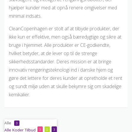
hjælper kunder med at opnå renere omgivelser med
minimal indsats.
CleanCopenhagen er stolt af at tilbyde produkter, der
ikke kun er effektive, men også bæredygtige og sikre at
bruge i hjemmet. Alle produkter er CE-godkendte,
hvilket betyder, at de lever op til de strenge
sikkerhedsstandarder. Deres mission er at bringe
innovativ rengøringsteknologi ind i danske hjem og
gøre det lettere for deres kunder at opretholde et rent
og sundt miljø uden at skulle bekymre sig om skadelige
kemikalier.
Alle
3
Alle
Koder
Tilbud
3
0
3