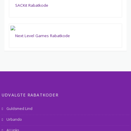
UDVALGTE RABATKODER
Guldsmed Lind
Urbando
AI Links