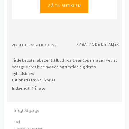
GÅ TIL BUTIKKEN
RABATKODE DETALJER
VIRKEDE RABATKODEN?
Få de bedste rabatter & tilbud hos CleanCopenhagen ved at
besøge deres hjemmeside og tilmelde dig deres
nyhedsbrev.
Udløbsdato
: No Expires
Indsendt
: 1 år ago
Brugt 73 gange
Del
Facebook
Twitter