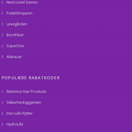
Next Level Games
Padelshoppen
Løvegården
BornFiber
SuperSox
Alabazar
POPULÆRE RABATKODER
Mammut Hair Products
Sikkerhedsgiganten
Den Lille Rytter
HydroLife