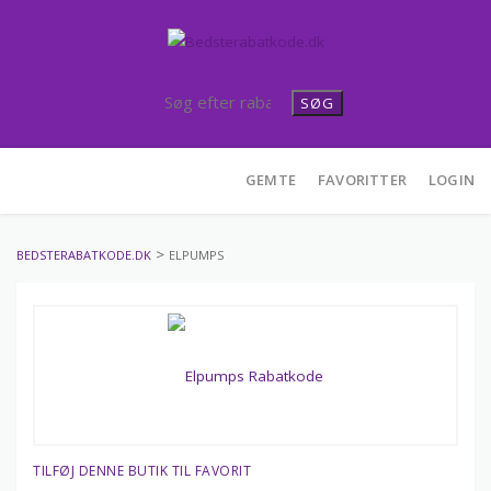
SØG
Skip
GEMTE
FAVORITTER
LOGIN
to
content
>
BEDSTERABATKODE.DK
ELPUMPS
TILFØJ DENNE BUTIK TIL FAVORIT