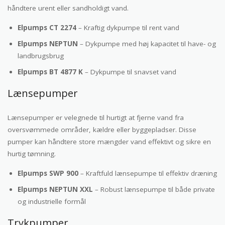
håndtere urent eller sandholdigt vand.
Elpumps CT 2274
– Kraftig dykpumpe til rent vand
Elpumps NEPTUN
– Dykpumpe med høj kapacitet til have- og
landbrugsbrug
Elpumps BT 4877 K
– Dykpumpe til snavset vand
Lænsepumper
Lænsepumper er velegnede til hurtigt at fjerne vand fra
oversvømmede områder, kældre eller byggepladser. Disse
pumper kan håndtere store mængder vand effektivt og sikre en
hurtig tømning.
Elpumps SWP 900
– Kraftfuld lænsepumpe til effektiv dræning
Elpumps NEPTUN XXL
– Robust lænsepumpe til både private
og industrielle formål
Trykpumper