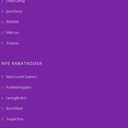
Daily Living
Jura Docs
RAW58
Marcus
Zeejuu
NYE RABATKODER
Next Level Games
Padelshoppen
Løvegården
BornFiber
SuperSox