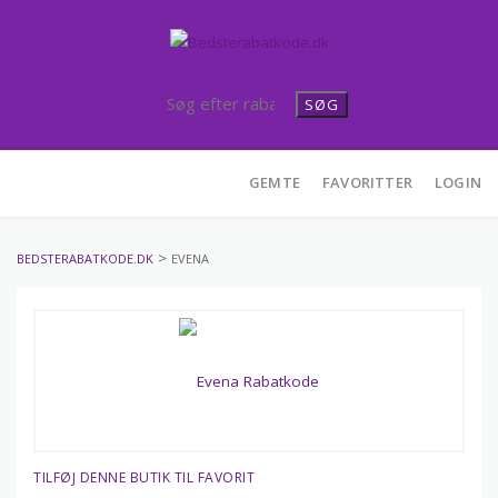
SØG
Skip
GEMTE
FAVORITTER
LOGIN
to
content
>
BEDSTERABATKODE.DK
EVENA
TILFØJ DENNE BUTIK TIL FAVORIT