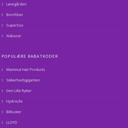
Løvegården
BornFiber
SuperSox
Alabazar
POPULÆRE RABATKODER
Mammut Hair Products
Sikkerhedsgiganten
Den Lille Rytter
HydroLife
Bilbuster
LLOYD