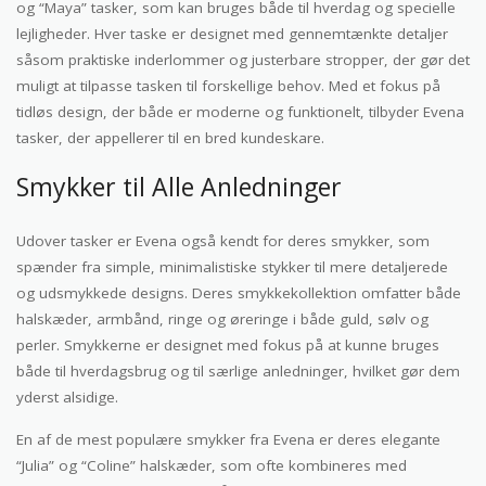
og “Maya” tasker, som kan bruges både til hverdag og specielle
lejligheder. Hver taske er designet med gennemtænkte detaljer
såsom praktiske inderlommer og justerbare stropper, der gør det
muligt at tilpasse tasken til forskellige behov. Med et fokus på
tidløs design, der både er moderne og funktionelt, tilbyder Evena
tasker, der appellerer til en bred kundeskare.
Smykker til Alle Anledninger
Udover tasker er Evena også kendt for deres smykker, som
spænder fra simple, minimalistiske stykker til mere detaljerede
og udsmykkede designs. Deres smykkekollektion omfatter både
halskæder, armbånd, ringe og øreringe i både guld, sølv og
perler. Smykkerne er designet med fokus på at kunne bruges
både til hverdagsbrug og til særlige anledninger, hvilket gør dem
yderst alsidige.
En af de mest populære smykker fra Evena er deres elegante
“Julia” og “Coline” halskæder, som ofte kombineres med