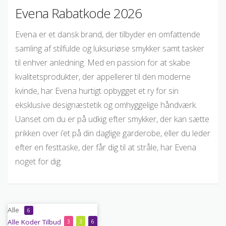
Evena Rabatkode 2026
Evena er et dansk brand, der tilbyder en omfattende
samling af stilfulde og luksuriøse smykker samt tasker
til enhver anledning. Med en passion for at skabe
kvalitetsprodukter, der appellerer til den moderne
kvinde, har Evena hurtigt opbygget et ry for sin
eksklusive designæstetik og omhyggelige håndværk.
Uanset om du er på udkig efter smykker, der kan sætte
prikken over i’et på din daglige garderobe, eller du leder
efter en festtaske, der får dig til at stråle, har Evena
noget for dig.
Alle
6
Alle
Koder
Tilbud
3
3
6