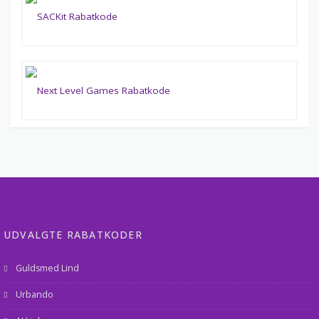
UDVALGTE RABATKODER
Guldsmed Lind
Urbando