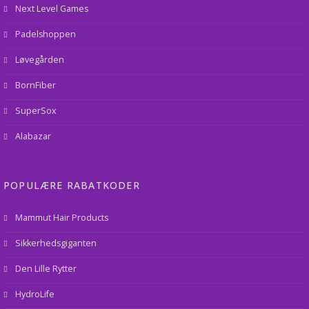
Next Level Games
Padelshoppen
Løvegården
BornFiber
SuperSox
Alabazar
POPULÆRE RABATKODER
Mammut Hair Products
Sikkerhedsgiganten
Den Lille Rytter
HydroLife