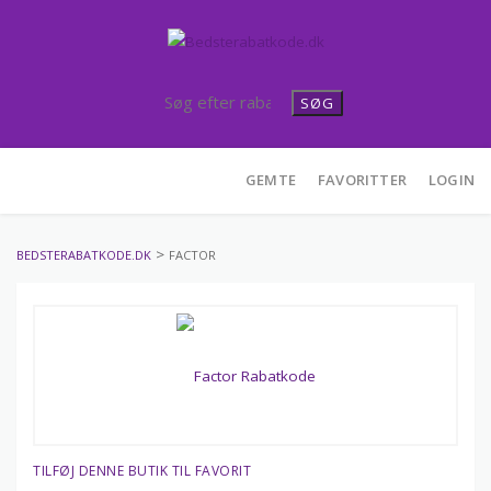
SØG
Skip
GEMTE
FAVORITTER
LOGIN
to
content
>
BEDSTERABATKODE.DK
FACTOR
TILFØJ DENNE BUTIK TIL FAVORIT