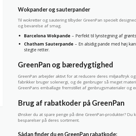
Wokpander og sauterpander
Til wokretter og sautering tilbyder GreenPan specielt design
og bevarelse af smag.
Barcelona Wokpande
– Perfekt til lynstegning af grøn
Chatham Sauterpande
– En alsidig pande med høj kant,
stegte retter.
GreenPan og bæredygtighed
GreenPan arbejder aktivt for at reducere deres miljøaftryk 
fabrikker bruger solenergi, og de genbruger så meget materi
GreenPans emballage fremstillet af genbrugsmaterialer og er
Brug af rabatkoder på GreenPan
Ønsker du at spare penge på dine GreenPan-produkter? Du ka
besparelser på deres sortiment.
Sådan finder du en GreenPan rabatkode: