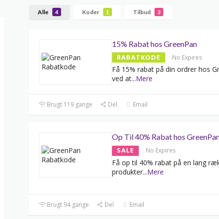
Alle
Koder
Tilbud
4
1
3
15% Rabat hos GreenPan
RABATKODE
No Expires
Få 15% rabat på din ordrer hos 
ved at
...
Mere
Brugt 119 gange
Del
Email
Op Til 40% Rabat hos GreenPa
SALE
No Expires
Få op til 40% rabat på en lang ræ
produkter
...
Mere
Brugt 94 gange
Del
Email