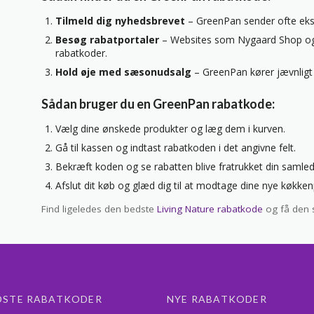
Tilmeld dig nyhedsbrevet
– GreenPan sender ofte eksk
Besøg rabatportaler
– Websites som Nygaard Shop og 
rabatkoder.
Hold øje med sæsonudsalg
– GreenPan kører jævnligt 
Sådan bruger du en GreenPan rabatkode:
Vælg dine ønskede produkter og læg dem i kurven.
Gå til kassen og indtast rabatkoden i det angivne felt.
Bekræft koden og se rabatten blive fratrukket din samled
Afslut dit køb og glæd dig til at modtage dine nye køkke
Find ligeledes den bedste
Living Nature rabatkode
og få den s
DSTE RABATKODER
NYE RABATKODER