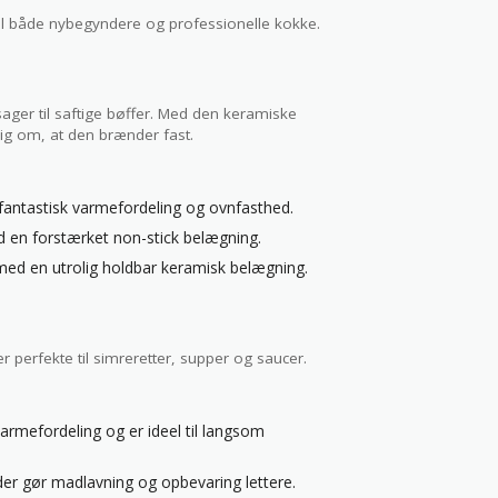
til både nybegyndere og professionelle kokke.
sager til saftige bøffer. Med den keramiske
ig om, at den brænder fast.
antastisk varmefordeling og ovnfasthed.
d en forstærket non-stick belægning.
l med en utrolig holdbar keramisk belægning.
 perfekte til simreretter, supper og saucer.
armefordeling og er ideel til langsom
 der gør madlavning og opbevaring lettere.