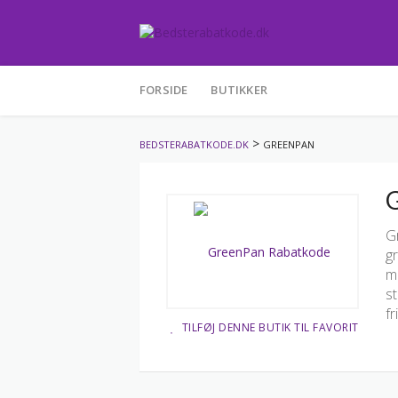
Skip
to
FORSIDE
BUTIKKER
content
>
BEDSTERABATKODE.DK
GREENPAN
G
G
g
ma
s
fr
TILFØJ DENNE BUTIK TIL FAVORIT