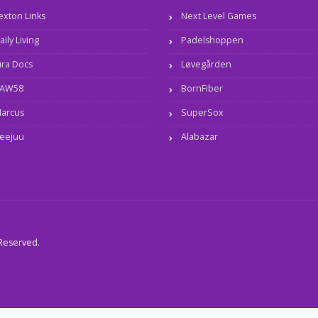
exton Links
Next Level Games
aily Living
Padelshoppen
ura Docs
Løvegården
AW58
BornFiber
arcus
SuperSox
eejuu
Alabazar
 Reserved.