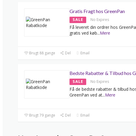
Gratis Fragt hos GreenPan
SALE
No Expires
Få leveret din ordrer hos GreenPa
gratis ved køb
...
Mere
Brugt 88 gange
Del
Email
Bedste Rabatter & Tilbud hos 
SALE
No Expires
Få de bedste rabatter & tilbud ho
GreenPan ved at
...
Mere
Brugt 79 gange
Del
Email