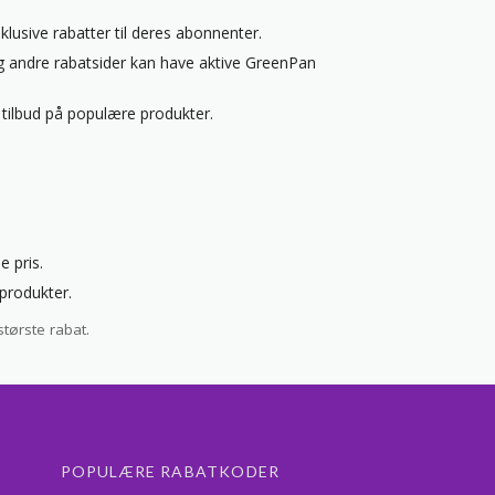
lusive rabatter til deres abonnenter.
andre rabatsider kan have aktive GreenPan
tilbud på populære produkter.
e pris.
nprodukter.
tørste rabat.
POPULÆRE RABATKODER