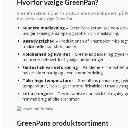
Hvorfor vælge GreenPan?
GreenPan skiller sig ud fra traditionelle non-stick pander på 
fordele ved at vælge GreenPan:
Sundere madlavning
– GreenPans keramiske non-stick be
undgår skadelige dampe og stoffer i din madlavning.
Bæredygtighed
– Produktionen af Thermolon™-belægn
traditionelle non-stick pander.
Holdbarhed og kvalitet
– GreenPan pander og gryder er 
reducerer behovet for hyppige udskiftninger.
Fantastisk varmefordeling
– Panderne er fremstillet af
hvilket sikrer hurtig og jævn varmefordeling.
Tåler høje temperaturer
– GreenPans pander og gryder
temperaturer, hvilket giver større fleksibilitet i madlavnin
Let at rengøre
– Den keramiske non-stick belægning gø
minimal brug af olie eller smør.
GreenPans produktsortiment