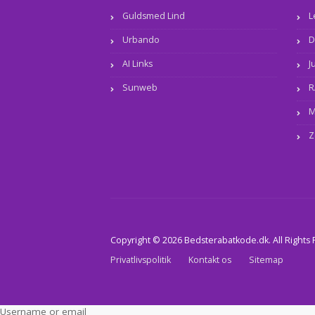
Guldsmed Lind
L
Urbando
D
AI Links
J
Sunweb
R
M
Z
Copyright © 2026 Bedsterabatkode.dk. All Rights
Privatlivspolitik
Kontakt os
Sitemap
Username or email