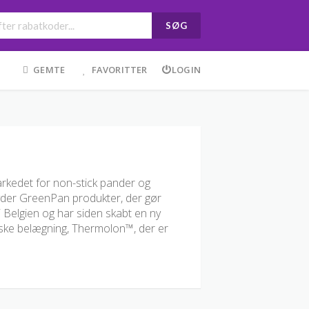
SØG
GEMTE
FAVORITTER
LOGIN
arkedet for non-stick pander og
byder GreenPan produkter, der gør
 Belgien og har siden skabt en ny
ske belægning, Thermolon™, der er