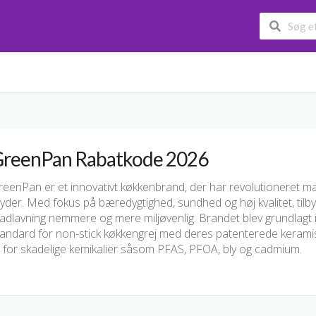
reenPan Rabatkode 2026
reenPan er et innovativt køkkenbrand, der har revolutioneret m
ryder. Med fokus på bæredygtighed, sundhed og høj kvalitet, til
dlavning nemmere og mere miljøvenlig. Brandet blev grundlagt i
tandard for non-stick køkkengrej med deres patenterede kerami
i for skadelige kemikalier såsom PFAS, PFOA, bly og cadmium.