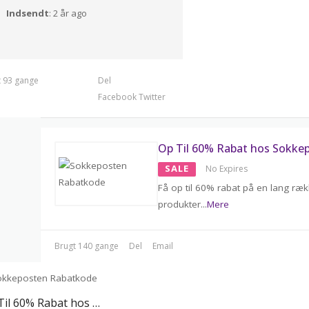
Indsendt
: 2 år ago
t 93 gange
Del
Facebook
Twitter
Op Til 60% Rabat hos Sokke
SALE
No Expires
Få op til 60% rabat på en lang ræ
produkter
...
Mere
Brugt 140 gange
Del
Email
Op Til 60% Rabat hos Sokkeposten