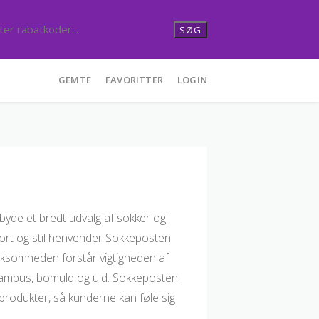
SØG
GEMTE
FAVORITTER
LOGIN
lbyde et bredt udvalg af sokker og
fort og stil henvender Sokkeposten
Virksomheden forstår vigtigheden af
m bambus, bomuld og uld. Sokkeposten
 produkter, så kunderne kan føle sig