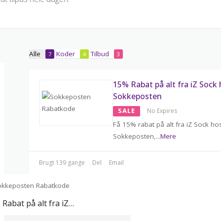
Alle
Koder
Tilbud
7
4
3
15% Rabat på alt fra iZ Sock
Sokkeposten
SALE
No Expires
Få 15% rabat på alt fra iZ Sock ho
Sokkeposten,
...
Mere
Brugt 139 gange
Del
Email
15% Rabat på alt fra iZ Sock hos Sokkeposten