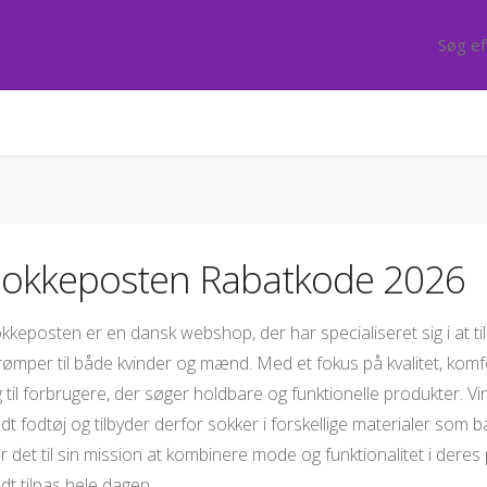
Sokkeposten Rabatkode 2026
kkeposten er en dansk webshop, der har specialiseret sig i at ti
rømper til både kvinder og mænd. Med et fokus på kvalitet, kom
g til forbrugere, der søger holdbare og funktionelle produkter. 
dt fodtøj og tilbyder derfor sokker i forskellige materialer so
r det til sin mission at kombinere mode og funktionalitet i deres
dt tilpas hele dagen.