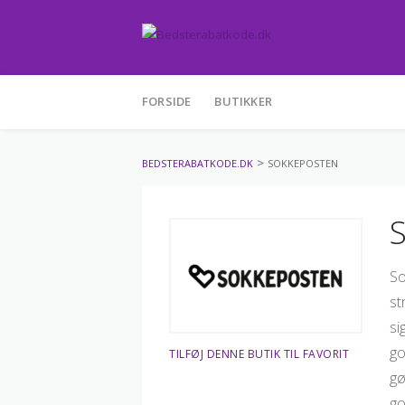
Skip
FORSIDE
BUTIKKER
to
content
>
BEDSTERABATKODE.DK
SOKKEPOSTEN
So
st
si
go
TILFØJ DENNE BUTIK TIL FAVORIT
gø
go