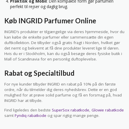
Praktisk og Mobil
: Den kompakte form gør parfumen
perfekt til rejser og daglig brug.
Køb INGRID Parfumer Online
INGRID’s produkter er tilgængelige via deres hjemmeside, hvor du
kan købe de enkelte parfumer eller sammensætte din egen
duftkollektion. De tilbyder også gratis fragt i Norden, hvilket gør
det nemt og bekvemt at få dine produkter leveret lige til døren.
Hvis du er i Stockholm, kan du også besøge deres fysiske butik i
Mall of Scandinavia for en personlig duftoplevelse.
Rabat og Specialtilbud
For nye kunder tilbyder INGRID en rabat på 10% på din første
ordre, når du tilmelder dig deres nyhedsbrev. Dette er en god
mulighed for at prøve solid parfume og få en forsmag på, hvad
INGRID har at tilbyde.
Find ligeledes den bedste
SuperSox rabatkode
,
Glowie rabatkode
samt
Fyndiq rabatkode
og spar rigtig mange penge.