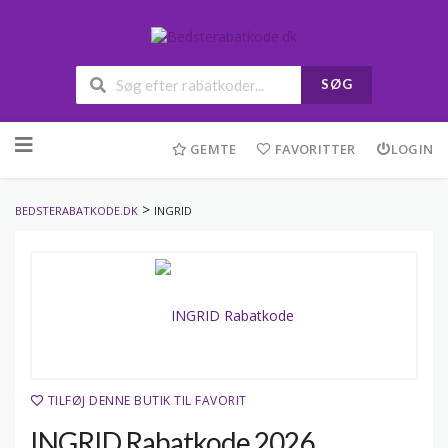
SØG
Skip
to
GEMTE
FAVORITTER
LOGIN
content
>
BEDSTERABATKODE.DK
INGRID
TILFØJ DENNE BUTIK TIL FAVORIT
INGRID Rabatkode 2026