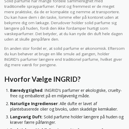
Solid parfume har mange fordele sammenlignet med
traditionelle sprayparfumer. Først og fremmest er de meget
mere praktiske, da de er kompakte og nemme at transportere.
Du kan have dem i din taske, lomme eller på kontoret uden at
bekymre dig om lækage. Derudover holder solid parfume sig
længere på huden, fordi den ikke fordamper hurtigt som
væskeparfumer. Det betyder, at du kan nyde din duft hele dagen
uden at skulle genpåføre den.
En anden stor fordel er, at solid parfume er økonomisk. Eftersom
du kun behøver at bruge en lille smule ad gangen, holder
INGRID’s parfumer længere end traditionel parfume, hvilket giver
dig mere værdi for pengene.
Hvorfor Vælge INGRID?
Bæredygtighed
: INGRID’s parfumer er økologiske, cruelty-
free og emballeret på en miljøvenlig måde.
Naturlige Ingredienser
: Alle dufte er lavet af
plantebaserede olier og bivoks, uden skadelige kemikalier.
Langvarig Duft
: Solid parfume holder længere på huden og
kræver færre påføringer.