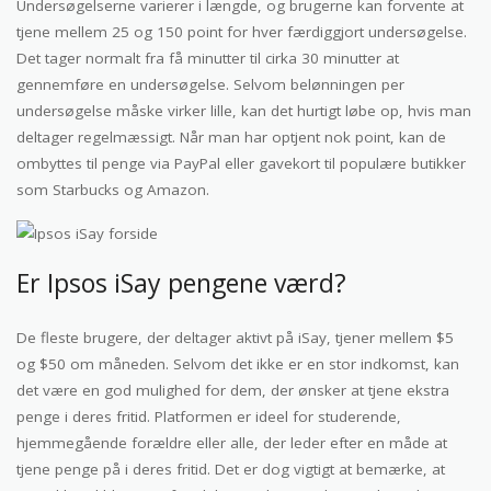
Undersøgelserne varierer i længde, og brugerne kan forvente at
tjene mellem 25 og 150 point for hver færdiggjort undersøgelse.
Det tager normalt fra få minutter til cirka 30 minutter at
gennemføre en undersøgelse. Selvom belønningen per
undersøgelse måske virker lille, kan det hurtigt løbe op, hvis man
deltager regelmæssigt. Når man har optjent nok point, kan de
ombyttes til penge via PayPal eller gavekort til populære butikker
som Starbucks og Amazon.
Er Ipsos iSay pengene værd?
De fleste brugere, der deltager aktivt på iSay, tjener mellem $5
og $50 om måneden. Selvom det ikke er en stor indkomst, kan
det være en god mulighed for dem, der ønsker at tjene ekstra
penge i deres fritid. Platformen er ideel for studerende,
hjemmegående forældre eller alle, der leder efter en måde at
tjene penge på i deres fritid. Det er dog vigtigt at bemærke, at