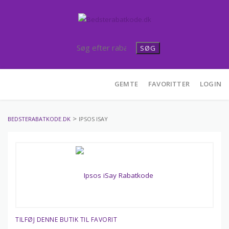
SØG
Skip
GEMTE
FAVORITTER
LOGIN
to
content
>
BEDSTERABATKODE.DK
IPSOS ISAY
TILFØJ DENNE BUTIK TIL FAVORIT