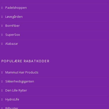
Padelshoppen
Løvegården
BornFiber
SuperSox
Alabazar
POPULÆRE RABATKODER
Mammut Hair Products
Sikkerhedsgiganten
Den Lille Rytter
HydroLife
Bilbuster