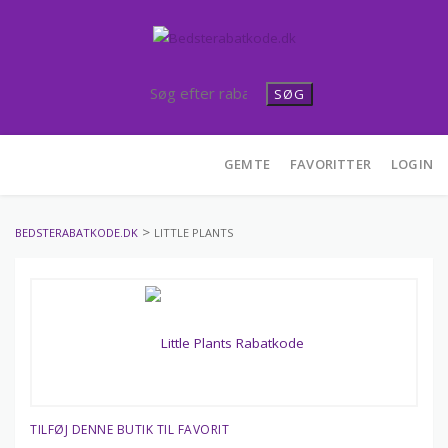
SØG
Skip
GEMTE
FAVORITTER
LOGIN
to
content
>
BEDSTERABATKODE.DK
LITTLE PLANTS
TILFØJ DENNE BUTIK TIL FAVORIT