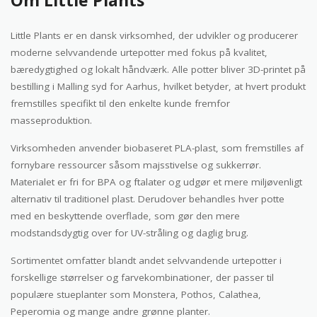
Om Little Plants
Little Plants er en dansk virksomhed, der udvikler og producerer
moderne selvvandende urtepotter med fokus på kvalitet,
bæredygtighed og lokalt håndværk. Alle potter bliver 3D-printet på
bestilling i Malling syd for Aarhus, hvilket betyder, at hvert produkt
fremstilles specifikt til den enkelte kunde fremfor
masseproduktion.
Virksomheden anvender biobaseret PLA-plast, som fremstilles af
fornybare ressourcer såsom majsstivelse og sukkerrør.
Materialet er fri for BPA og ftalater og udgør et mere miljøvenligt
alternativ til traditionel plast. Derudover behandles hver potte
med en beskyttende overflade, som gør den mere
modstandsdygtig over for UV-stråling og daglig brug.
Sortimentet omfatter blandt andet selvvandende urtepotter i
forskellige størrelser og farvekombinationer, der passer til
populære stueplanter som Monstera, Pothos, Calathea,
Peperomia og mange andre grønne planter.