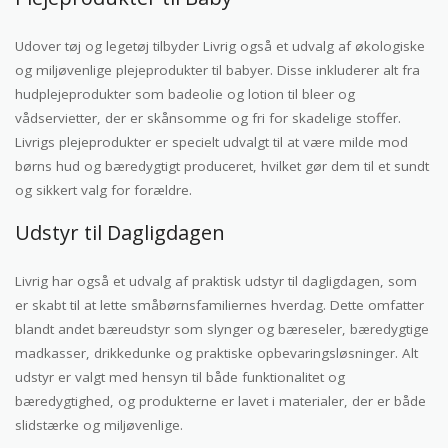
Udover tøj og legetøj tilbyder Livrig også et udvalg af økologiske
og miljøvenlige plejeprodukter til babyer. Disse inkluderer alt fra
hudplejeprodukter som badeolie og lotion til bleer og
vådservietter, der er skånsomme og fri for skadelige stoffer.
Livrigs plejeprodukter er specielt udvalgt til at være milde mod
børns hud og bæredygtigt produceret, hvilket gør dem til et sundt
og sikkert valg for forældre.
Udstyr til Dagligdagen
Livrig har også et udvalg af praktisk udstyr til dagligdagen, som
er skabt til at lette småbørnsfamiliernes hverdag. Dette omfatter
blandt andet bæreudstyr som slynger og bæreseler, bæredygtige
madkasser, drikkedunke og praktiske opbevaringsløsninger. Alt
udstyr er valgt med hensyn til både funktionalitet og
bæredygtighed, og produkterne er lavet i materialer, der er både
slidstærke og miljøvenlige.