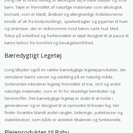
Livrig har et bredt udvalg af økologisk tøj til både babyer og små
børn. Tøjet er fremstillet af naturlige materialer som økologisk
bomuld, som er blødt, åndbart og allergivenligt. Kollektionerne
består af alt fra bodystockings, sparkedragter og pyjamas til huer
og strømper, der er skånsomme mod børns sarte hud. Med
fokus på enkelhed og funktionalitet er tøjet designet til at passe til
børns behov for komfort og bevægelsesfrihed.
Bæredygtigt Legetøj
Livrig tilbyder også en række bæredygtige legetøjsprodukter, der
stimulerer børns sanser og udvikling på en naturlig måde.
Sortimentet inkluderer legetøj fremstillet af træ, stof og andre
naturlige materialer, som er fri for skadelige kemikalier og
farvestoffer. Det bæredygtige legetøj er skabt til at holde i
generationer og er designet til at opmuntre til kreativ leg. Her
finder forældre blandt andet rangler, bideringe, puttekasser og
stableklodser, som både er æstetisk tiltalende og funktionelle.
Plejeprodukter til Baby