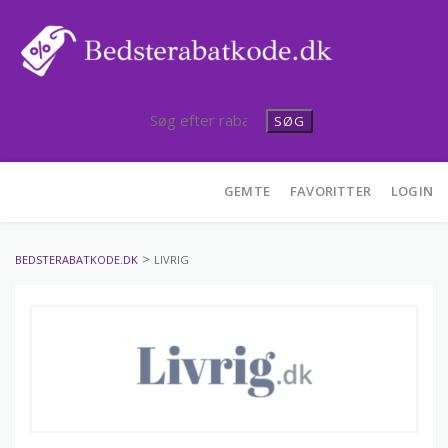
SØG
Skip
GEMTE
FAVORITTER
LOGIN
to
content
>
BEDSTERABATKODE.DK
LIVRIG