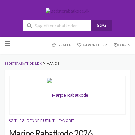
SØG
Skip
to
GEMTE
FAVORITTER
LOGIN
content
>
BEDSTERABATKODE.DK
MARJOE
TILFØJ DENNE BUTIK TIL FAVORIT
Marjoe Rabatkode 2026