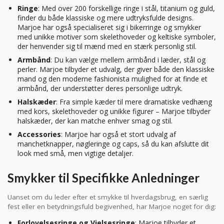
Ringe
: Med over 200 forskellige ringe i stål, titanium og guld,
finder du både klassiske og mere udtryksfulde designs.
Marjoe har også specialiseret sig i bikerringe og smykker
med unikke motiver som skelethoveder og keltiske symboler,
der henvender sig til mænd med en stærk personlig stil.
Armbånd
: Du kan vælge mellem armbånd i læder, stål og
perler. Marjoe tilbyder et udvalg, der giver både den klassiske
mand og den moderne fashionista mulighed for at finde et
armbånd, der understøtter deres personlige udtryk.
Halskæder
: Fra simple kæder til mere dramatiske vedhæng
med kors, skelethoveder og unikke figurer – Marjoe tilbyder
halskæder, der kan matche enhver smag og stil.
Accessories
: Marjoe har også et stort udvalg af
manchetknapper, nøgleringe og caps, så du kan afslutte dit
look med små, men vigtige detaljer.
Smykker til Specifikke Anledninger
Uanset om du leder efter et smykke til hverdagsbrug, en særlig
fest eller en betydningsfuld begivenhed, har Marjoe noget for dig:
Forlovelsesringe og Vielsesringe
: Marjoe tilbyder et