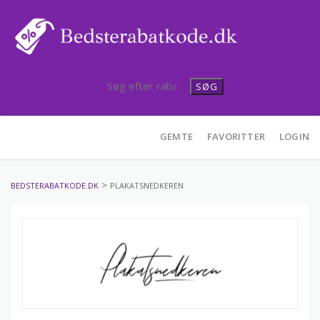
SØG
Skip
GEMTE
FAVORITTER
LOGIN
to
content
>
BEDSTERABATKODE.DK
PLAKATSNEDKEREN