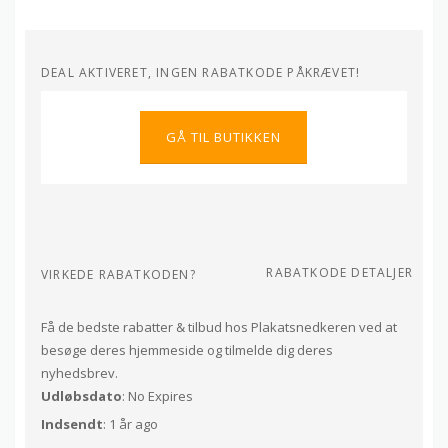
DEAL AKTIVERET, INGEN RABATKODE PÅKRÆVET!
GÅ TIL BUTIKKEN
RABATKODE DETALJER
VIRKEDE RABATKODEN?
Få de bedste rabatter & tilbud hos Plakatsnedkeren ved at
besøge deres hjemmeside og tilmelde dig deres
nyhedsbrev.
Udløbsdato
: No Expires
Indsendt
: 1 år ago