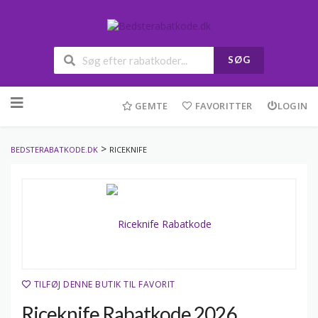
SØG
Skip
to
GEMTE
FAVORITTER
LOGIN
content
>
BEDSTERABATKODE.DK
RICEKNIFE
TILFØJ DENNE BUTIK TIL FAVORIT
Riceknife Rabatkode 2026