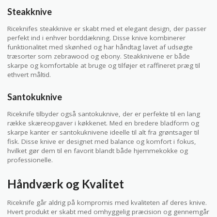
Steakknive
Riceknifes steakknive er skabt med et elegant design, der passer
perfekt ind i enhver borddækning. Disse knive kombinerer
funktionalitet med skønhed og har håndtag lavet af udsøgte
træsorter som zebrawood og ebony. Steakknivene er både
skarpe og komfortable at bruge og tilføjer et raffineret præg til
ethvert måltid.
Santokuknive
Riceknife tilbyder også santokuknive, der er perfekte til en lang
række skæreopgaver i køkkenet. Med en bredere bladform og
skarpe kanter er santokuknivene ideelle til alt fra grøntsager til
fisk. Disse knive er designet med balance og komfort i fokus,
hvilket gør dem til en favorit blandt både hjemmekokke og
professionelle.
Håndværk og Kvalitet
Riceknife går aldrig på kompromis med kvaliteten af deres knive.
Hvert produkt er skabt med omhyggelig præcision og gennemgår