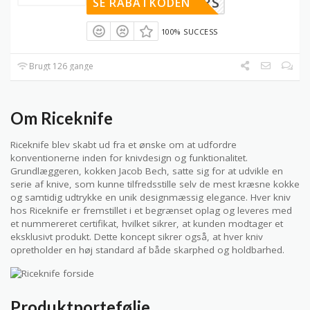
PARTNERS
SE RABATKODEN
100% SUCCESS
Brugt 126 gange
Om Riceknife
Riceknife blev skabt ud fra et ønske om at udfordre
konventionerne inden for knivdesign og funktionalitet.
Grundlæggeren, kokken Jacob Bech, satte sig for at udvikle en
serie af knive, som kunne tilfredsstille selv de mest kræsne kokke
og samtidig udtrykke en unik designmæssig elegance. Hver kniv
hos Riceknife er fremstillet i et begrænset oplag og leveres med
et nummereret certifikat, hvilket sikrer, at kunden modtager et
eksklusivt produkt. Dette koncept sikrer også, at hver kniv
opretholder en høj standard af både skarphed og holdbarhed.
Produktportefølje