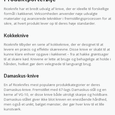
Riceknife har et bredt udvalg af knive, der er ideelle til forskellige
formål i køkkenet. Virksomheden anvender nøje udvalgte
materialer og avancerede teknikker i fremstillingsprocessen for at
sikre, at hvert produkt lever op til deres høje standarder.
Kokkeknive
Riceknife tilbyder en serie af kokkeknive, der er designet til at
levere en præcis og effektiv skæreevne. Disse knive er skabt til at
kunne klare enhver opgave i køkkenet – fra at hakke grøntsager
til at skære kød. Knivene er lette at bruge og behagelige at holde i
hånden, hvilket gør dem velegnede til langvarigt brug.
Damaskus-knive
En af Riceknifes mest populære produktkategorier er deres
Damaskus-knive. Fremstillet med 67-lags Damaskus-stål og en
kerne af VG-10, er disse knive både utroligt skarpe og holdbare.
Damaskus-stålet giver ikke blot kniven en enestående hårdhed,
men også et unikt, bølget mønster, der gør hver kniv til et lille
kunstværk.