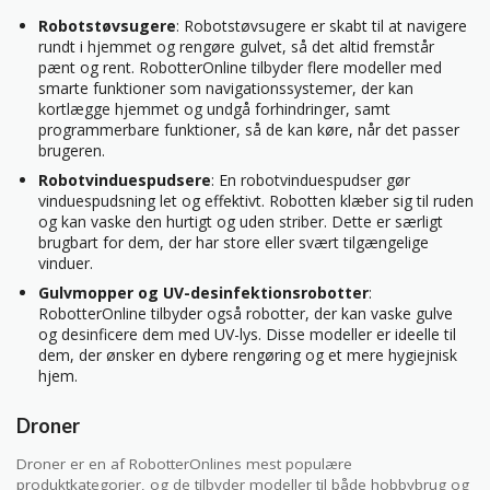
Robotstøvsugere
: Robotstøvsugere er skabt til at navigere
rundt i hjemmet og rengøre gulvet, så det altid fremstår
pænt og rent. RobotterOnline tilbyder flere modeller med
smarte funktioner som navigationssystemer, der kan
kortlægge hjemmet og undgå forhindringer, samt
programmerbare funktioner, så de kan køre, når det passer
brugeren.
Robotvinduespudsere
: En robotvinduespudser gør
vinduespudsning let og effektivt. Robotten klæber sig til ruden
og kan vaske den hurtigt og uden striber. Dette er særligt
brugbart for dem, der har store eller svært tilgængelige
vinduer.
Gulvmopper og UV-desinfektionsrobotter
:
RobotterOnline tilbyder også robotter, der kan vaske gulve
og desinficere dem med UV-lys. Disse modeller er ideelle til
dem, der ønsker en dybere rengøring og et mere hygiejnisk
hjem.
Droner
Droner er en af RobotterOnlines mest populære
produktkategorier, og de tilbyder modeller til både hobbybrug og