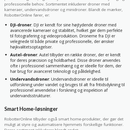
professionelle behov. Sortimentet inkluderer droner med
kameraer, undervandsdroner og minidroner. Blandt de mærker,
RobotterOnline fører, er:
DJI-droner
: DJI er kendt for sine højtydende droner med
avancerede kameraer og stabilitet, hvilket gør dem perfekte
til fotografering og videoproduktion. Dronerne fra DJI er
velegnede til både private og professionelle, der ønsker
højkvalitetsoptagelser.
Autel-droner
: Autel tilbyder en række droner, der er kendt
for deres præcision og holdbarhed. Disse droner anvendes
ofte i professionel sammenhæng og er ideelle for dem, der
har brug for avanceret teknologi og pålidelighed.
Undervandsdroner
: Undervandsdroner er ideelle til
udforskning under vandet og bruges til alt fra fritidsdykning til
professionel anvendelse i forskning og inspektion af
undervandsstrukturer.
Smart Home-løsninger
RobotterOnline tilbyder også smart home-produkter, der gør det
muligt at styre og automatisere hjemmets forskellige funktioner.