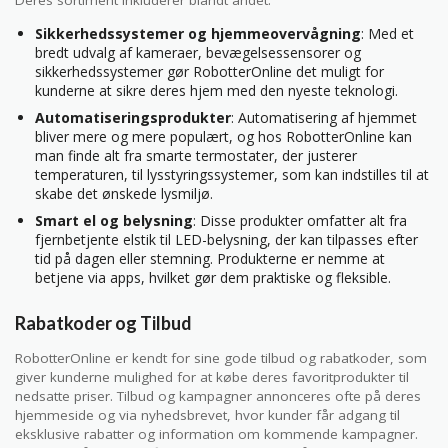
Deres sortiment inkluderer blandt andet:
Sikkerhedssystemer og hjemmeovervågning
: Med et
bredt udvalg af kameraer, bevægelsessensorer og
sikkerhedssystemer gør RobotterOnline det muligt for
kunderne at sikre deres hjem med den nyeste teknologi.
Automatiseringsprodukter
: Automatisering af hjemmet
bliver mere og mere populært, og hos RobotterOnline kan
man finde alt fra smarte termostater, der justerer
temperaturen, til lysstyringssystemer, som kan indstilles til at
skabe det ønskede lysmiljø.
Smart el og belysning
: Disse produkter omfatter alt fra
fjernbetjente elstik til LED-belysning, der kan tilpasses efter
tid på dagen eller stemning. Produkterne er nemme at
betjene via apps, hvilket gør dem praktiske og fleksible.
Rabatkoder og Tilbud
RobotterOnline er kendt for sine gode tilbud og rabatkoder, som
giver kunderne mulighed for at købe deres favoritprodukter til
nedsatte priser. Tilbud og kampagner annonceres ofte på deres
hjemmeside og via nyhedsbrevet, hvor kunder får adgang til
eksklusive rabatter og information om kommende kampagner.