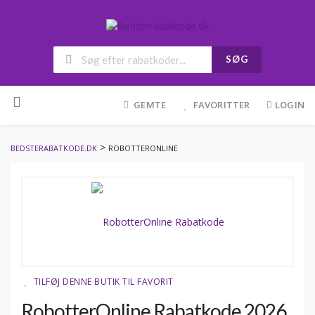
SØG
Skip
to
GEMTE
FAVORITTER
LOGIN
content
>
BEDSTERABATKODE.DK
ROBOTTERONLINE
TILFØJ DENNE BUTIK TIL FAVORIT
RobotterOnline Rabatkode 2026