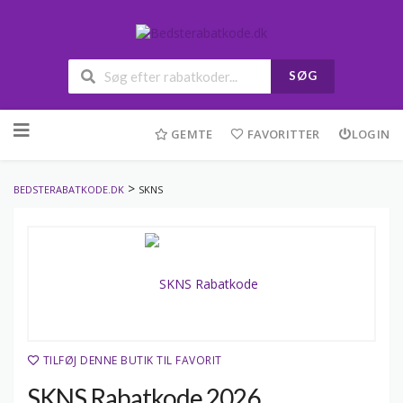
SØG
Skip
to
GEMTE
FAVORITTER
LOGIN
content
>
BEDSTERABATKODE.DK
SKNS
TILFØJ DENNE BUTIK TIL FAVORIT
SKNS Rabatkode 2026