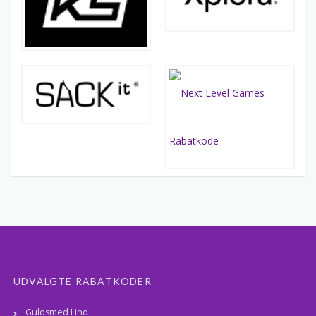
UDVALGTE RABATKODER
Guldsmed Lind