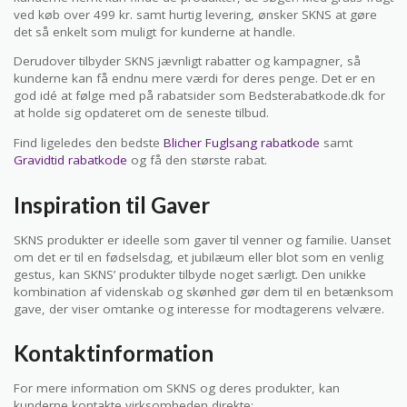
ved køb over 499 kr. samt hurtig levering, ønsker SKNS at gøre
det så enkelt som muligt for kunderne at handle.
Derudover tilbyder SKNS jævnligt rabatter og kampagner, så
kunderne kan få endnu mere værdi for deres penge. Det er en
god idé at følge med på rabatsider som Bedsterabatkode.dk for
at holde sig opdateret om de seneste tilbud.
Find ligeledes den bedste
Blicher Fuglsang rabatkode
samt
Gravidtid rabatkode
og få den største rabat.
Inspiration til Gaver
SKNS produkter er ideelle som gaver til venner og familie. Uanset
om det er til en fødselsdag, et jubilæum eller blot som en venlig
gestus, kan SKNS’ produkter tilbyde noget særligt. Den unikke
kombination af videnskab og skønhed gør dem til en betænksom
gave, der viser omtanke og interesse for modtagerens velvære.
Kontaktinformation
For mere information om SKNS og deres produkter, kan
kunderne kontakte virksomheden direkte: