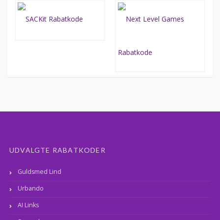
UDVALGTE RABATKODER
Guldsmed Lind
Urbando
AI Links