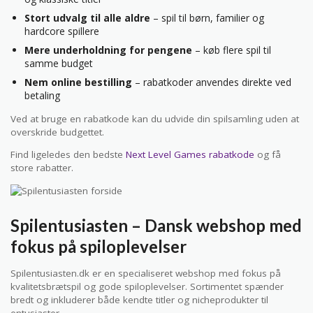
Stort udvalg til alle aldre
– spil til børn, familier og
hardcore spillere
Mere underholdning for pengene
– køb flere spil til
samme budget
Nem online bestilling
– rabatkoder anvendes direkte ved
betaling
Ved at bruge en rabatkode kan du udvide din spilsamling uden at
overskride budgettet.
Find ligeledes den bedste
Next Level Games rabatkode
og få
store rabatter.
Spilentusiasten – Dansk webshop med
fokus på spiloplevelser
Spilentusiasten.dk er en specialiseret webshop med fokus på
kvalitetsbrætspil og gode spiloplevelser. Sortimentet spænder
bredt og inkluderer både kendte titler og nicheprodukter til
entusiaster.