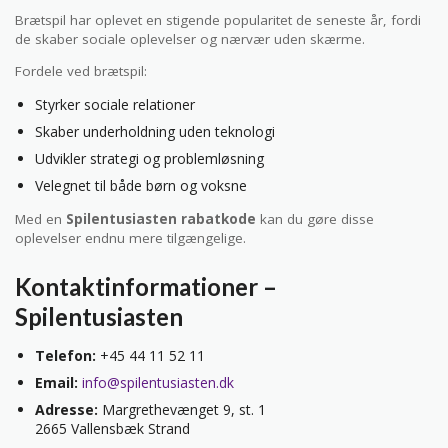
Brætspil har oplevet en stigende popularitet de seneste år, fordi
de skaber sociale oplevelser og nærvær uden skærme.
Fordele ved brætspil:
Styrker sociale relationer
Skaber underholdning uden teknologi
Udvikler strategi og problemløsning
Velegnet til både børn og voksne
Med en
Spilentusiasten rabatkode
kan du gøre disse
oplevelser endnu mere tilgængelige.
Kontaktinformationer –
Spilentusiasten
Telefon:
+45 44 11 52 11
Email:
info@spilentusiasten.dk
Adresse:
Margrethevænget 9, st. 1
2665 Vallensbæk Strand