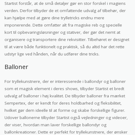
Startist forstår, at de små detaljer gør en stor forskel i magiens
verden. Derfor tilbyder de et omfattende udvalg af tilbehør, der
kan hjælpe med at gøre dine trylletricks endnu mere
imponerende. Dette omfatter alt fra magiske reb og specielle
kort til opbevaringsløsninger og stativer, der gør det nemt at
organisere og transportere dine rekvisitter. Tilbehøret er designet
til at være både funktionelt og praktisk, så du altid har det rette
udstyr lige ved hånden, når du udfører dine tricks.
Balloner
For tryllekunstnere, der er interesserede i ballondyr og balloner
som et magisk element i deres shows, tilbyder Startist et bredt
udvalg af balloner i høj kvalitet. De tilbyder balloner fra mærket
Sempertex, der er kendt for deres holdbarhed og fleksibilitet,
hvilket gør dem ideelle til at forme og skabe forskellige figurer.
Udover ballonerne tilbyder Startist også vejledninger og videoer,
der viser, hvordan man laver forskellige ballondyr og
ballonkreationer. Dette er perfekt for tryllekunstnere, der ønsker