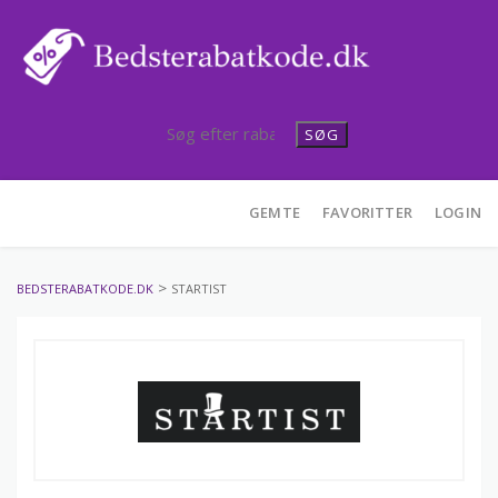
SØG
Skip
GEMTE
FAVORITTER
LOGIN
to
content
>
BEDSTERABATKODE.DK
STARTIST