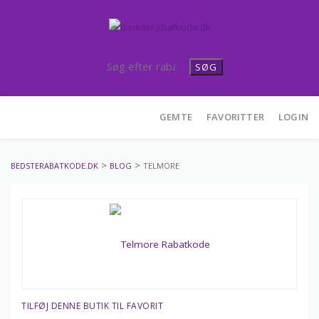
SØG
Skip
GEMTE
FAVORITTER
LOGIN
to
content
>
>
BEDSTERABATKODE.DK
BLOG
TELMORE
TILFØJ DENNE BUTIK TIL FAVORIT