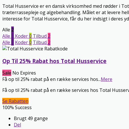
Total Husservice er en dansk virksomhed med rødder i Tota
træterrassepleje og algebehandling. Målet er at levere he
interesse for Total Husservice, får du her indsigt i deres y
Alle
2
Alle
2
Koder
0
Tilbud
2
Alle
2
Koder
0
Tilbud
2
Op Til 25% Rabat hos Total Husservice
Sale
No Expires
Få op til 25% rabat på en række services hos
...
Mere
Få op til 25% rabat på en række services hos Total Husservi
Se Rabatten
100% Success
Brugt 49 gange
Del