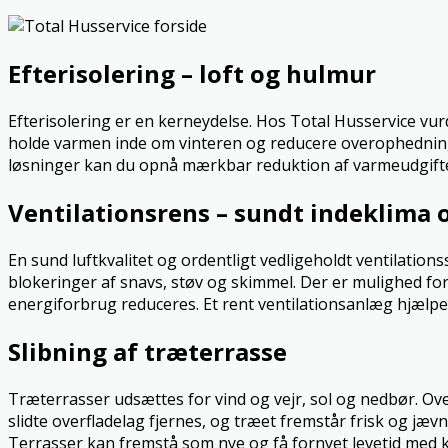
Efterisolering – loft og hulmur
Efterisolering er en kerneydelse. Hos Total Husservice vur
holde varmen inde om vinteren og reducere overophednin
løsninger kan du opnå mærkbar reduktion af varmeudgifter 
Ventilationsrens – sundt indeklima o
En sund luftkvalitet og ordentligt vedligeholdt ventilation
blokeringer af snavs, støv og skimmel. Der er mulighed fo
energiforbrug reduceres. Et rent ventilationsanlæg hjælpe
Slibning af træterrasse
Træterrasser udsættes for vind og vejr, sol og nedbør. Over
slidte overfladelag fjernes, og træet fremstår frisk og jæv
Terrasser kan fremstå som nye og få fornyet levetid med 