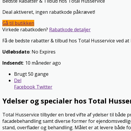
Bedste Rabatter & Tilbud hos Total Husservice
Deal aktiveret, ingen rabatkode påkrævet!
Gå til butikken
Virkede rabatkoden?
Rabatkode detaljer
Få de bedste rabatter & tilbud hos Total Husservice ved a
Udløbsdato
: No Expires
Indsendt
: 10 måneder ago
Brugt 50 gange
Del
Facebook
Twitter
Ydelser og specialer hos Total Husse
Total Husservice tilbyder en bred vifte af ydelser til både 
facadebehandling samt diverse former for ejendomsvedligeh
stand, overflader og behandling. Målet er at levere både f