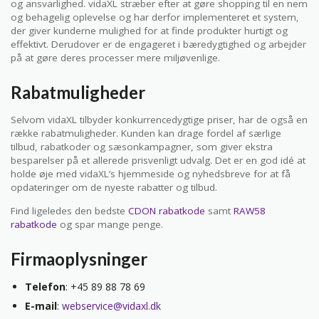
og ansvarlighed. vidaXL stræber efter at gøre shopping til en nem
og behagelig oplevelse og har derfor implementeret et system,
der giver kunderne mulighed for at finde produkter hurtigt og
effektivt. Derudover er de engageret i bæredygtighed og arbejder
på at gøre deres processer mere miljøvenlige.
Rabatmuligheder
Selvom vidaXL tilbyder konkurrencedygtige priser, har de også en
række rabatmuligheder. Kunden kan drage fordel af særlige
tilbud, rabatkoder og sæsonkampagner, som giver ekstra
besparelser på et allerede prisvenligt udvalg. Det er en god idé at
holde øje med vidaXL’s hjemmeside og nyhedsbreve for at få
opdateringer om de nyeste rabatter og tilbud.
Find ligeledes den bedste
CDON rabatkode
samt
RAW58
rabatkode
og spar mange penge.
Firmaoplysninger
Telefon
: +45 89 88 78 69
E-mail
:
webservice@vidaxl.dk