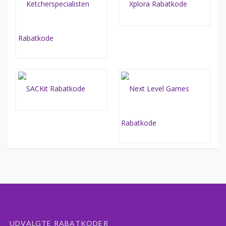
UDVALGTE RABATKODER