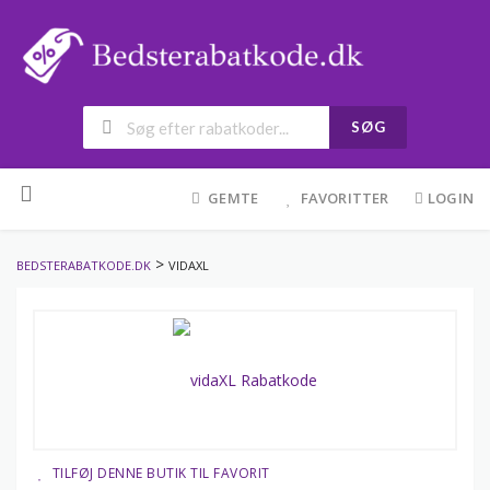
SØG
Skip
to
GEMTE
FAVORITTER
LOGIN
content
>
BEDSTERABATKODE.DK
VIDAXL
TILFØJ DENNE BUTIK TIL FAVORIT