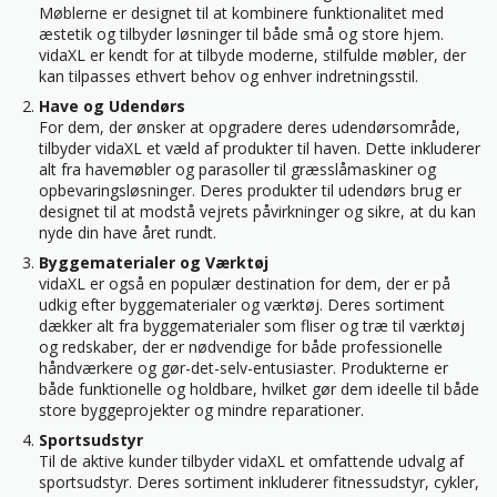
Møblerne er designet til at kombinere funktionalitet med
æstetik og tilbyder løsninger til både små og store hjem.
vidaXL er kendt for at tilbyde moderne, stilfulde møbler, der
kan tilpasses ethvert behov og enhver indretningsstil.
Have og Udendørs
For dem, der ønsker at opgradere deres udendørsområde,
tilbyder vidaXL et væld af produkter til haven. Dette inkluderer
alt fra havemøbler og parasoller til græsslåmaskiner og
opbevaringsløsninger. Deres produkter til udendørs brug er
designet til at modstå vejrets påvirkninger og sikre, at du kan
nyde din have året rundt.
Byggematerialer og Værktøj
vidaXL er også en populær destination for dem, der er på
udkig efter byggematerialer og værktøj. Deres sortiment
dækker alt fra byggematerialer som fliser og træ til værktøj
og redskaber, der er nødvendige for både professionelle
håndværkere og gør-det-selv-entusiaster. Produkterne er
både funktionelle og holdbare, hvilket gør dem ideelle til både
store byggeprojekter og mindre reparationer.
Sportsudstyr
Til de aktive kunder tilbyder vidaXL et omfattende udvalg af
sportsudstyr. Deres sortiment inkluderer fitnessudstyr, cykler,