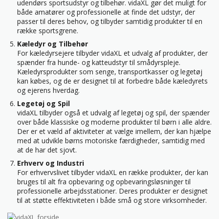
udendørs sportsudstyr og tilbehør. vidaXL gør det muligt for
både amatører og professionelle at finde det udstyr, der
passer til deres behov, og tilbyder samtidig produkter til en
række sportsgrene.
Kæledyr og Tilbehør
For kæledyrsejere tilbyder vidaXL et udvalg af produkter, der
spænder fra hunde- og katteudstyr til smådyrspleje.
Kæledyrsprodukter som senge, transportkasser og legetøj
kan købes, og de er designet til at forbedre både kæledyrets
og ejerens hverdag.
Legetøj og Spil
vidaXL tilbyder også et udvalg af legetøj og spil, der spænder
over både klassiske og moderne produkter til børn i alle aldre.
Der er et væld af aktiviteter at vælge imellem, der kan hjælpe
med at udvikle børns motoriske færdigheder, samtidig med
at de har det sjovt.
Erhverv og Industri
For erhvervslivet tilbyder vidaXL en række produkter, der kan
bruges til alt fra opbevaring og opbevaringsløsninger til
professionelle arbejdsstationer. Deres produkter er designet
til at støtte effektiviteten i både små og store virksomheder.