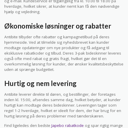
og e-mail. Kundeservice er tilgængelig fra kl. 10.00 til 18.00 på
hverdage, hvilket sikrer, at kunder nemt kan få den nødvendige
hjælp og vejledning.
Økonomiske løsninger og rabatter
Antibite tilbyder ofte rabatter og kampagnetilbud på deres
hjemmeside. Ved at tilmelde sig nyhedsbrevet kan kunder
modtage opdateringer om nye produkter og få adgang til
eksklusive rabatkoder og tilbud. Deres 3-pak bideskinner leveres
også ofte med rabat og gratis fragt, hvilket gør det til en
overkommelig løsning for kunder, der ønsker kvalitetsbeskyttelse
uden at sprænge budgettet.
Hurtig og nem levering
Antibite leverer direkte til døren, og bestillinger, der foretages
inden kl. 15:00, afsendes samme dag, hvilket betyder, at kunder
hurtigt kan modtage deres bideskinner. Leveringen tager som
regel 1-2 hverdage, hvilket er ideelt for dem, der har brug for en
hurtig løsning på deres problemer med tænderskæren.
Find ligeledes den bedste
Japebo rabatkode
og spar rigtig mange