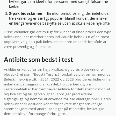
hvilket gør dem ideelle for personer med særligt følsomme
kæber.
3-pak bideskinner
– En økonomisk løsning, der indeholder
tre skinner og er særligt populær blandt kunder, der ønsker
en længerevarende beskyttelse uden at skulle købe nye ofte.
Disse varianter gør det muligt for kunder at finde præcis den type
bideskinne, der matcher deres individuelle behov. En af de mest
populære valg er 3-pak bideskinnen, som er kendt for både at
være prisvenlig og funktionel.
Antibite som bedst i test
Antibite er kendt for sin høje kvalitet, og deres bideskinner er
blevet kåret som “Bedst i Test” på forskellige platforme, herunder
Bideskinne-priser.dk. I 2021, 2022 og 2023 blev deres bideskinner
anbefalet på baggrund af kvalitet, holdbarhed og pris.
Testanmeldelser har fremhævet Antibite for dets kombination af
høj kvalitet og brugervenlighed, som gør produkterne
tilgængelige og nemme at anvende for alle aldersgrupper. Deres
bideskinner er desuden kendt for at være meget prisvenlige
sammenlignet med andre løsninger på markedet, hvilket gør
dem attraktive for mange forbrugere.