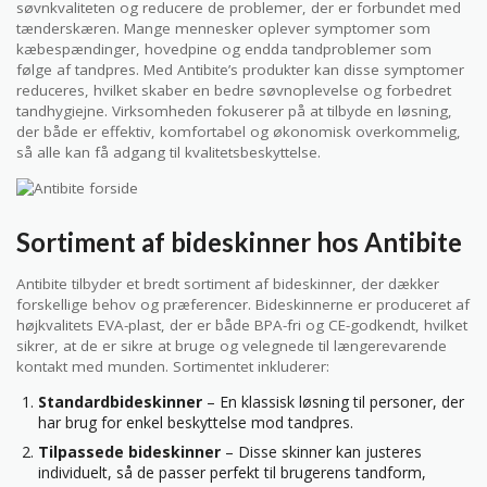
søvnkvaliteten og reducere de problemer, der er forbundet med
tænderskæren. Mange mennesker oplever symptomer som
kæbespændinger, hovedpine og endda tandproblemer som
følge af tandpres. Med Antibite’s produkter kan disse symptomer
reduceres, hvilket skaber en bedre søvnoplevelse og forbedret
tandhygiejne. Virksomheden fokuserer på at tilbyde en løsning,
der både er effektiv, komfortabel og økonomisk overkommelig,
så alle kan få adgang til kvalitetsbeskyttelse.
Sortiment af bideskinner hos Antibite
Antibite tilbyder et bredt sortiment af bideskinner, der dækker
forskellige behov og præferencer. Bideskinnerne er produceret af
højkvalitets EVA-plast, der er både BPA-fri og CE-godkendt, hvilket
sikrer, at de er sikre at bruge og velegnede til længerevarende
kontakt med munden. Sortimentet inkluderer:
Standardbideskinner
– En klassisk løsning til personer, der
har brug for enkel beskyttelse mod tandpres.
Tilpassede bideskinner
– Disse skinner kan justeres
individuelt, så de passer perfekt til brugerens tandform,