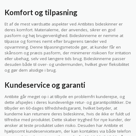
Komfort og tilpasning
Et af de mest værdsatte aspekter ved Antibites bideskinner er
deres komfort. Materialerne, der anvendes, sikrer en god
pasform og høj brugervenlighed. Bideskinnerne er nemme at
tilpasse og formes nemt efter brugerens tænder ved
opvarmning. Denne tilpasningsmetode gør, at kunder får en
skånsom og præcis pasform, der minimerer risikoen for irritation
eller ubehag, selv ved længere tids brug. Bideskinnerne passer
desuden både til over- og undermunden, hvilket giver fleksibilitet
og gør dem alsidige i brug.
Kundeservice og garanti
Antibite går meget op i at tilbyde en problemfri kunderejse, og
dette afspejles i deres kundevenlige retur- og garantipolitikker. De
tilbyder en 60-dages tilfredshedsgaranti, hvilket betyder, at
kunderne kan returnere deres bideskinne, hvis de ikke er fuldt ud
tilfredse med produktet. Dette skaber tryghed for nye kunder, der
ønsker at teste produktet uden risiko. Desuden har Antibite et
hjælpsomt kundeserviceteam, der kan kontaktes via både telefon