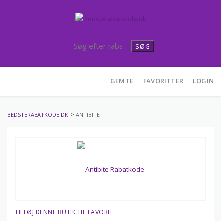
SØG
Skip
GEMTE
FAVORITTER
LOGIN
to
content
>
BEDSTERABATKODE.DK
ANTIBITE
TILFØJ DENNE BUTIK TIL FAVORIT