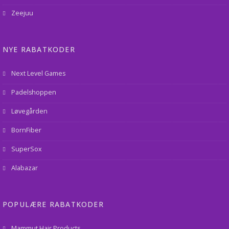
Zeejuu
NYE RABATKODER
Next Level Games
Padelshoppen
Løvegården
BornFiber
SuperSox
Alabazar
POPULÆRE RABATKODER
Mammut Hair Products