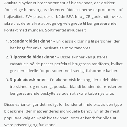
Antibite tilbyder et bredt sortiment af bideskinner, der dækker
forskellige behov og præferencer. Bideskinnerne er produceret af
højkvalitets EVA-plast, der er både BPA-fri og CE-godkendt, hvilket
sikrer, at de er sikre at bruge og velegnede til længerevarende
kontakt med munden. Sortimentet inkluderer:
Standardbideskinner
– En klassisk løsning til personer, der
har brug for enkel beskyttelse mod tandpres.
Tilpassede bideskinner
– Disse skinner kan justeres
individuelt, så de passer perfekt til brugerens tandform, hvilket
gør dem ideelle for personer med særligt følsomme kæber.
3-pak bideskinner
– En økonomisk løsning, der indeholder
tre skinner og er særligt populær blandt kunder, der ønsker en
længerevarende beskyttelse uden at skulle købe nye ofte.
Disse varianter gør det muligt for kunder at finde præcis den type
bideskinne, der matcher deres individuelle behov. En af de mest
populære valg er 3-pak bideskinnen, som er kendt for både at
være prisvenlig og funktionel.