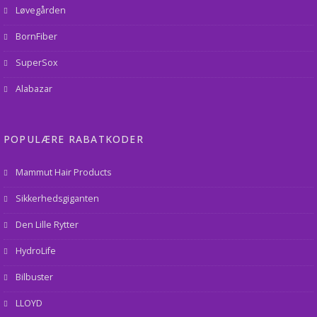
Løvegården
BornFiber
SuperSox
Alabazar
POPULÆRE RABATKODER
Mammut Hair Products
Sikkerhedsgiganten
Den Lille Rytter
HydroLife
Bilbuster
LLOYD