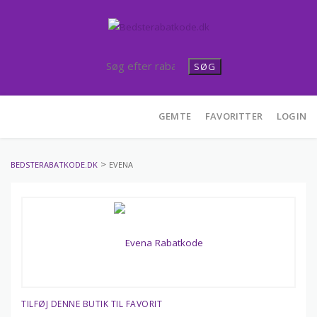
SØG
Skip
GEMTE
FAVORITTER
LOGIN
to
content
>
BEDSTERABATKODE.DK
EVENA
TILFØJ DENNE BUTIK TIL FAVORIT