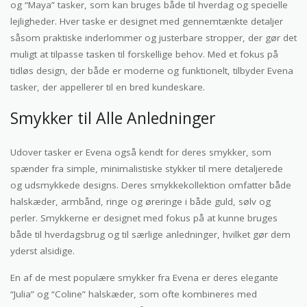
og “Maya” tasker, som kan bruges både til hverdag og specielle
lejligheder. Hver taske er designet med gennemtænkte detaljer
såsom praktiske inderlommer og justerbare stropper, der gør det
muligt at tilpasse tasken til forskellige behov. Med et fokus på
tidløs design, der både er moderne og funktionelt, tilbyder Evena
tasker, der appellerer til en bred kundeskare.
Smykker til Alle Anledninger
Udover tasker er Evena også kendt for deres smykker, som
spænder fra simple, minimalistiske stykker til mere detaljerede
og udsmykkede designs. Deres smykkekollektion omfatter både
halskæder, armbånd, ringe og øreringe i både guld, sølv og
perler. Smykkerne er designet med fokus på at kunne bruges
både til hverdagsbrug og til særlige anledninger, hvilket gør dem
yderst alsidige.
En af de mest populære smykker fra Evena er deres elegante
“Julia” og “Coline” halskæder, som ofte kombineres med