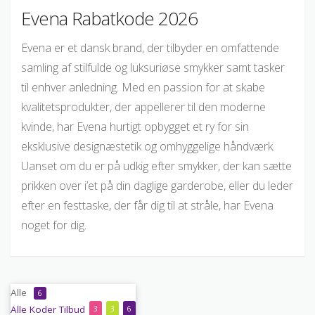
Evena Rabatkode 2026
Evena er et dansk brand, der tilbyder en omfattende
samling af stilfulde og luksuriøse smykker samt tasker
til enhver anledning. Med en passion for at skabe
kvalitetsprodukter, der appellerer til den moderne
kvinde, har Evena hurtigt opbygget et ry for sin
eksklusive designæstetik og omhyggelige håndværk.
Uanset om du er på udkig efter smykker, der kan sætte
prikken over i’et på din daglige garderobe, eller du leder
efter en festtaske, der får dig til at stråle, har Evena
noget for dig.
Alle
6
Alle
Koder
Tilbud
3
3
6