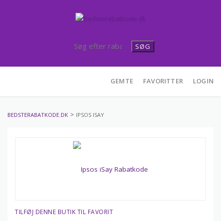
SØG
Skip
GEMTE
FAVORITTER
LOGIN
to
content
>
BEDSTERABATKODE.DK
IPSOS ISAY
TILFØJ DENNE BUTIK TIL FAVORIT