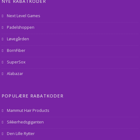
NYE RABATKODER
Next Level Games
Padelshoppen
Løvegården
BornFiber
SuperSox
Alabazar
POPULÆRE RABATKODER
Mammut Hair Products
Sikkerhedsgiganten
Den Lille Rytter