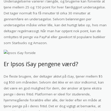
Undersøgelserne varierer i længde, og brugerne kan forvente at
tjene mellem 25 og 150 point for hver færdiggjort undersøgelse.
Det tager normalt fra få minutter til cirka 30 minutter at
gennemføre en undersøgelse. Selvom belønningen per
undersøgelse måske virker lille, kan det hurtigt løbe op, hvis man
deltager regelmæssigt. Når man har optjent nok point, kan de
ombyttes til penge via PayPal eller gavekort til populære butikker
som Starbucks og Amazon.
Er Ipsos iSay pengene værd?
De fleste brugere, der deltager aktivt på iSay, tjener mellem $5
og $50 om måneden. Selvom det ikke er en stor indkomst, kan
det være en god mulighed for dem, der ønsker at tjene ekstra
penge i deres fritid. Platformen er ideel for studerende,
hjemmegående forældre eller alle, der leder efter en måde at
tjene penge på i deres fritid. Det er dog vigtigt at bemærke, at