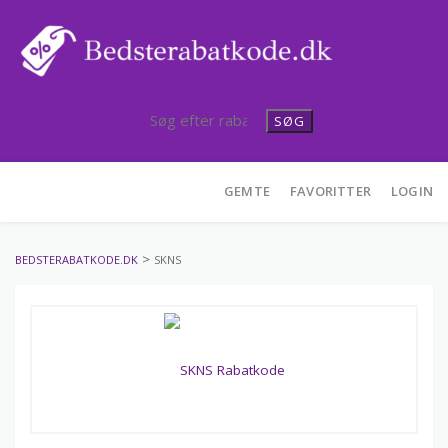
SØG
Skip
GEMTE
FAVORITTER
LOGIN
to
content
>
BEDSTERABATKODE.DK
SKNS