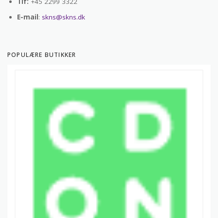
Tlf:
+45 2299 3322
E-mail
:
skns@skns.dk
POPULÆRE BUTIKKER