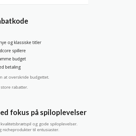
rabatkode
ye og klassiske titler
rdcore spillere
l samme budget
ed betaling
 at overskride budgettet.
store rabatter.
d fokus på spiloplevelser
valitetsbrætspil og gode spiloplevelser.
 nicheprodukter til entusiaster.