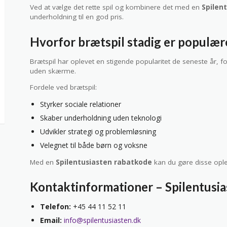
Ved at vælge det rette spil og kombinere det med en
Spilen
underholdning til en god pris.
Hvorfor brætspil stadig er populær
Brætspil har oplevet en stigende popularitet de seneste år, 
uden skærme.
Fordele ved brætspil:
Styrker sociale relationer
Skaber underholdning uden teknologi
Udvikler strategi og problemløsning
Velegnet til både børn og voksne
Med en
Spilentusiasten rabatkode
kan du gøre disse ople
Kontaktinformationer – Spilentusi
Telefon:
+45 44 11 52 11
Email:
info@spilentusiasten.dk