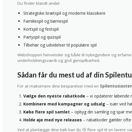
Du finder blandt andet:
Strategiske brætspil og moderne klassikere
Familiespil og børnespil
Kortspil og festspil
Partyspil og quizspil
Tilbehør og udvidelser til populære spil
Webshoppen henvender sig både til nybegyndere og erfarne s
underholdningsværdi og god genspilbarhed.
Sådan får du mest ud af din Spilent
For at maksimere dine besparelser med en
Spilentusiaste
Vælge den nyeste rabatkode
– vi opdaterer løbende m
Kombinere med kampagner og udsalg
– især ved hø
Købe flere spil samlet
– opbyg din samling og spar me
Holde øje med nye releases
– rabatkoder gælder ofte 
Ved at planlægge dine køb kan du få flere spil til en lavere sa