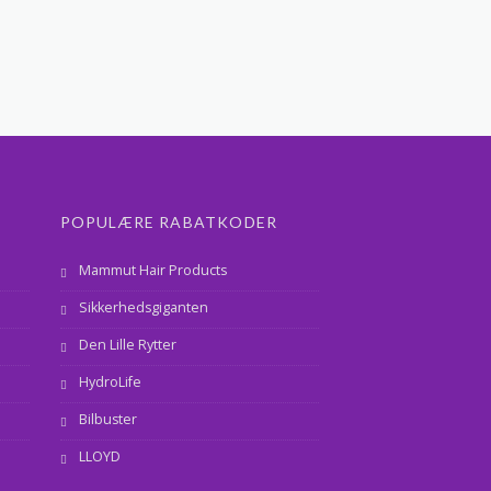
POPULÆRE RABATKODER
Mammut Hair Products
Sikkerhedsgiganten
Den Lille Rytter
HydroLife
Bilbuster
LLOYD