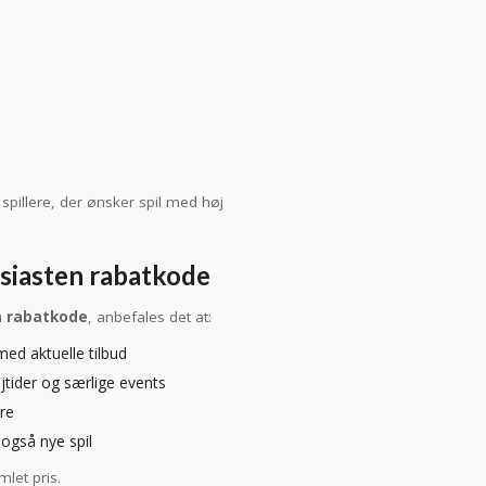
pillere, der ønsker spil med høj
usiasten rabatkode
n rabatkode
, anbefales det at:
ed aktuelle tilbud
jtider og særlige events
re
også nye spil
mlet pris.