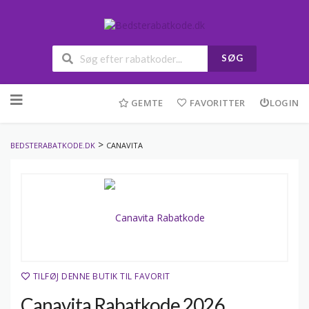
SØG
Skip
to
GEMTE
FAVORITTER
LOGIN
content
>
BEDSTERABATKODE.DK
CANAVITA
TILFØJ DENNE BUTIK TIL FAVORIT
Canavita Rabatkode 2026