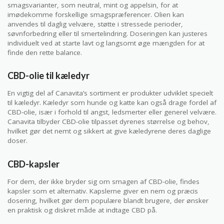
smagsvarianter, som neutral, mint og appelsin, for at
imødekomme forskellige smagspræferencer. Olien kan
anvendes til daglig velvære, støtte i stressede perioder,
søvnforbedring eller til smertelindring. Doseringen kan justeres
individuelt ved at starte lavt og langsomt øge mængden for at
finde den rette balance.
CBD-olie til kæledyr
En vigtig del af Canavita’s sortiment er produkter udviklet specielt
til kæledyr. Kæledyr som hunde og katte kan også drage fordel af
CBD-olie, især i forhold til angst, ledsmerter eller generel velvære.
Canavita tilbyder CBD-olie tilpasset dyrenes størrelse og behov,
hvilket gør det nemt og sikkert at give kæledyrene deres daglige
doser.
CBD-kapsler
For dem, der ikke bryder sig om smagen af CBD-olie, findes
kapsler som et alternativ. Kapslerne giver en nem og præcis
dosering, hvilket gør dem populære blandt brugere, der ønsker
en praktisk og diskret måde at indtage CBD på.