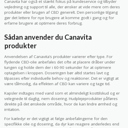
Canavita har også et stærkt fokus på kundeservice og tilbyder
vejledning og support til alle, der ønsker at vide mere om deres
produkter eller brugen af CBD generelt. Den personlige tilgang
gør det lettere for nye brugere at komme godt i gang og for
erfarne brugere at optimere deres forbrug.
Sådan anvender du Canavita
produkter
Anvendelsen af Canavita’s produkter varierer efter type. For
flydende CBD-olie anbefales det ofte at placere dråber under
tungen og holde dem der i 60-90 sekunder for at optimere
optagelsen i kroppen. Doseringen bør altid startes lavt og
tilpasses efter individuelle behov og reaktioner. Det er vigtigt at
være tålmodig, da effekten af CBD kan variere og tage tid.
Kapsler indtages med vand som et almindeligt kosttilskud og er
velegnede til daglig, nem dosering. Hudplejeprodukter påføres
direkte på det ønskede område, hvor de kan lindre ømhed og
irritation.
For kæledyr er det vigtigt at følge anbefalingerne for den
specifikke olie og dosering, da dyr kan reagere anderledes end