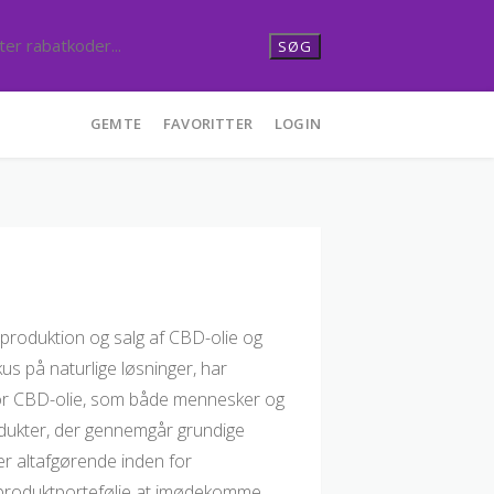
SØG
GEMTE
FAVORITTER
LOGIN
i produktion og salg af CBD-olie og
us på naturlige løsninger, har
for CBD-olie, som både mennesker og
odukter, der gennemgår grundige
t er altafgørende inden for
 produktportefølje at imødekomme