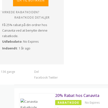
GÅ TIL BUTIKKEN
VIRKEDE RABATKODEN?
RABATKODE DETALJER
Få 25% rabat på din ordrer hos
Canavita ved at benytte denne
rabatkode.
Udløbsdato
: No Expires
Indsendt
: 1 år ago
t 136 gange
Del
Facebook
Twitter
20% Rabat hos Canavita
RABATKODE
No Expires