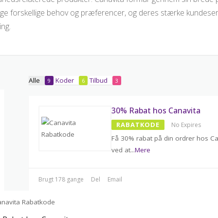
e forskellige behov og præferencer, og deres stærke kundeservi
ing.
Alle
Koder
Tilbud
9
6
3
30% Rabat hos Canavita
RABATKODE
No Expires
Få 30% rabat på din ordrer hos Ca
ved at
...
Mere
Brugt 178 gange
Del
Email