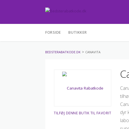
Skip
FORSIDE
BUTIKKER
to
content
>
BEDSTERABATKODE.DK
CANAVITA
C
Cana
tilh
Cana
dyr 
TILFØJ DENNE BUTIK TIL FAVORIT
labo
sund