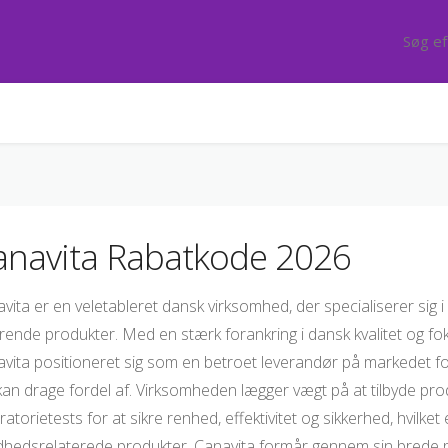
anavita Rabatkode 2026
vita er en veletableret dansk virksomhed, der specialiserer sig 
ørende produkter. Med en stærk forankring i dansk kvalitet og fok
vita positioneret sig som en betroet leverandør på markedet 
kan drage fordel af. Virksomheden lægger vægt på at tilbyde pr
ratorietests for at sikre renhed, effektivitet og sikkerhed, hvilke
hedsrelaterede produkter. Canavita formår gennem sin brede