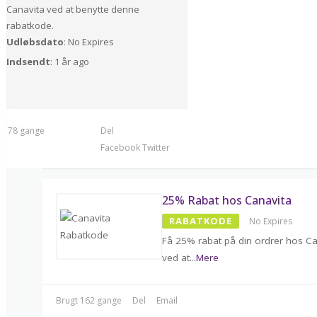
Canavita ved at benytte denne
rabatkode.
Udløbsdato
: No Expires
Indsendt
: 1 år ago
t 178 gange
Del
Facebook
Twitter
25% Rabat hos Canavita
RABATKODE
No Expires
Få 25% rabat på din ordrer hos Ca
ved at
...
Mere
Brugt 162 gange
Del
Email